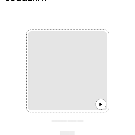
▄▄▄▄▄ ▄▄▄ ▄▄
▄▄▄