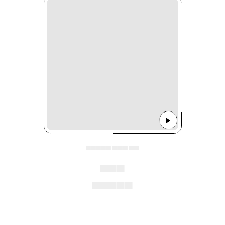
▄▄▄▄▄ ▄▄▄ ▄▄
▄▄▄
▄▄▄▄▄