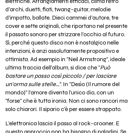
elettriche. Arrangiamenti efficaci, clima retrò
d'archi, duetti, fiati, twang-guitar, melodie
d'impatto, ballate. Dieci cammei d'autore, tre
cover e sette originali, che riportano nel presente
il passato sonoro per strizzare l'occhio al futuro.
Sì, perché questo disco non è nostalgico nelle
intenzioni, è anzi assolutamente propositivo e
ottimista. Ad esempio in "Neil Armstrong", ideale
ultima traccia dell'album, si dice che "
Può
bastare un passo così piccolo / per lasciare
un'orma sulle stelle…"
. In "Desìo (Il rumore del
mondo)" l'amore diventa l'unico dio, con un
"forse" che è tutta ironia. Non ci sono rancori ma
solo chiarori. Il sipario c'è per essere strappato.
L'elettronica lascia il passo al rock-crooner. E
questo approccio non ha bisogno di paladini. Se