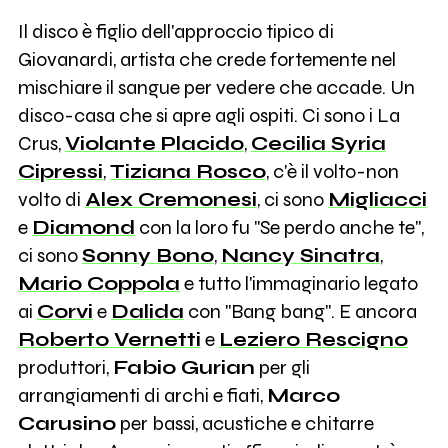
Il disco è figlio dell'approccio tipico di
Giovanardi, artista che crede fortemente nel
mischiare il sangue per vedere che accade. Un
disco-casa che si apre agli ospiti. Ci sono i La
Crus,
Violante Placido
,
Cecilia Syria
Cipressi
,
Tiziana Rosco
, c'è il volto-non
volto di
Alex Cremonesi
, ci sono
Migliacci
e
Diamond
con la loro fu "Se perdo anche te",
ci sono
Sonny Bono
,
Nancy Sinatra
,
Mario Coppola
e tutto l'immaginario legato
ai
Corvi
e
Dalida
con "Bang bang". E ancora
Roberto Vernetti
e
Leziero Rescigno
produttori,
Fabio Gurian
per gli
arrangiamenti di archi e fiati,
Marco
Carusino
per bassi, acustiche e chitarre