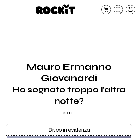
MAGAZINE
DATABASE
ARTICOLI
CONCERTI
ARTISTI
SHOP
Mauro Ermanno
RADIO
Giovanardi
Ho sognato troppo l'altra
notte?
2011 -
Disco in evidenza