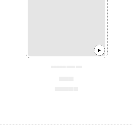
▄▄▄▄▄ ▄▄▄ ▄▄
▄▄▄
▄▄▄▄▄