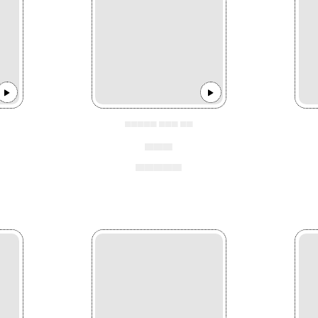
▄▄▄▄▄ ▄▄▄ ▄▄
▄▄▄
▄▄▄▄▄