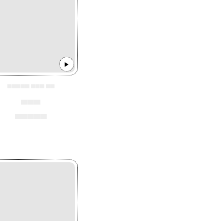
▄▄▄▄▄ ▄▄▄ ▄▄
▄▄▄
▄▄▄▄▄