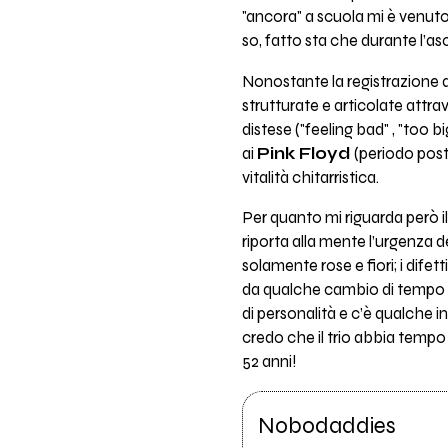
"ancora" a scuola mi è venuto 
so, fatto sta che durante l’a
Nonostante la registrazione a
strutturate e articolate attra
distese ("feeling bad" , "too 
ai
Pink Floyd
(periodo post-
vitalità chitarristica.
Per quanto mi riguarda però i
riporta alla mente l’urgenza d
solamente rose e fiori; i dif
da qualche cambio di tempo n
di personalità e c’è qualche 
credo che il trio abbia tempo
52 anni!
Nobodaddies