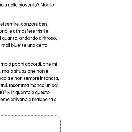
ucia nella gioventù? Non lo
el sentire: canzoni ben
ono le atmosfere tristi e
d
quanto, andando a ritroso,
 mall blue") e una certa
orno a pochi accordi, che mi
, ma la situazione non è
luccia e non sempre intonata,
altrui. Insomma manca un po’
ntù? E in quanto a questo
nsieme arrivano a malapena a