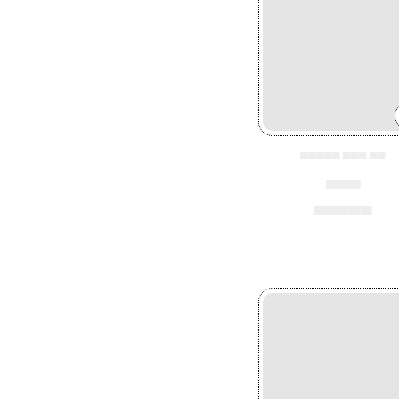
▄▄▄▄▄ ▄▄▄ ▄▄
▄▄▄
▄▄▄▄▄