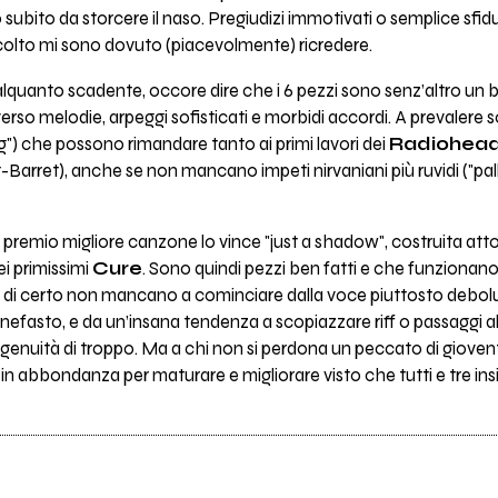
subito da storcere il naso. Pregiudizi immotivati o semplice sfid
scolto mi sono dovuto (piacevolmente) ricredere.
lquanto scadente, occore dire che i 6 pezzi sono senz’altro un b
verso melodie, arpeggi sofisticati e morbidi accordi. A prevalere s
big") che possono rimandare tanto ai primi lavori dei
Radiohea
Barret), anche se non mancano impeti nirvaniani più ruvidi ("pall
l premio migliore canzone lo vince "just a shadow", costruita att
ei primissimi
Cure
. Sono quindi pezzi ben fatti e che funzionano
etti di certo non mancano a cominciare dalla voce piuttosto debo
efasto, e da un’insana tendenza a scopiazzare riff o passaggi 
ingenuità di troppo. Ma a chi non si perdona un peccato di giove
 in abbondanza per maturare e migliorare visto che tutti e tre i