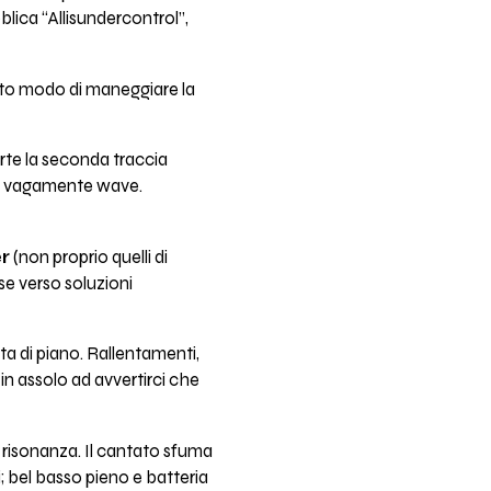
blica “Allisundercontrol”,
erto modo di maneggiare la
arte la seconda traccia
ata vagamente wave.
r
(non proprio quelli di
se verso soluzioni
ta di piano. Rallentamenti,
in assolo ad avvertirci che
 risonanza. Il cantato sfuma
i; bel basso pieno e batteria