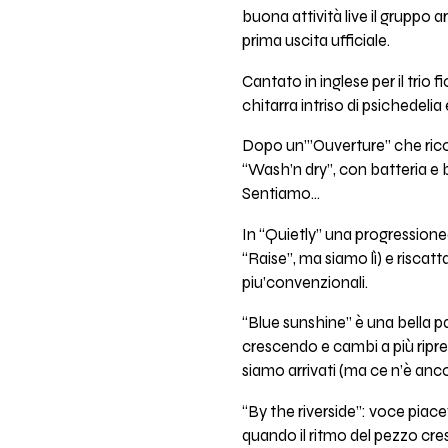
buona attività live il gruppo 
prima uscita ufficiale.
Cantato in inglese per il tri
chitarra intriso di psichedeli
Dopo un’”Ouverture” che rico
“Wash’n dry”, con batteria e
Sentiamo...
In “Quietly” una progressionea
“Raise”, ma siamo lì) e riscat
piu’convenzionali.
“Blue sunshine” è una bella pa
crescendo e cambi a più ripre
siamo arrivati (ma ce n’è anco
“By the riverside”: voce piac
quando il ritmo del pezzo cresc