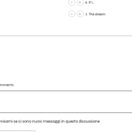
6. If I…
7. The dream
commento
vvisami se ci sono nuovi messaggi in questa discussione