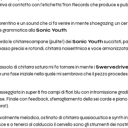
arriva al contatto con l’etichetta Tron Records che produce e pub
o fiorentino e un sound che ci fa venire in mente shoegazing, un c
a e grammatica alla
Sonic Youth
.
rda le chitarrecampane (pulite!) dei
Sonic Youth
succitati, p
 basso precisi e rotondi, chitarra noiseritmica e voce armonizz
ssolo di chitarra satura mi fa tornare in mente i
Swervedrive
ta una fase iniziale nella quale mi sembrava che il pezzo procedes
sseggiata in super 8 fra campi di fiori blu con intromissione gradi
se. Finale con feedback, sferragliamento della sei corde e piano 
ra!).
evolmente melodica, ostinato di chitarra quasiacustica e synth in
e e a tenerci al calduccio il cervello sono gli strumenti dei nostr