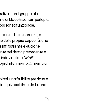
itiva, con il gruppo che
ne di blocchi sonori (perlopiù,
abbastanza funzionale.
ora in netta minoranza, e
 delle proprie capacità, che
riff tagliente e qualche
sente nel demo precedente e
 indovinato, e "
Mai!
",
ppi di riferimento...), merita a
loni, una fruibilità preziosa e
 è inequivocabilmente buono.