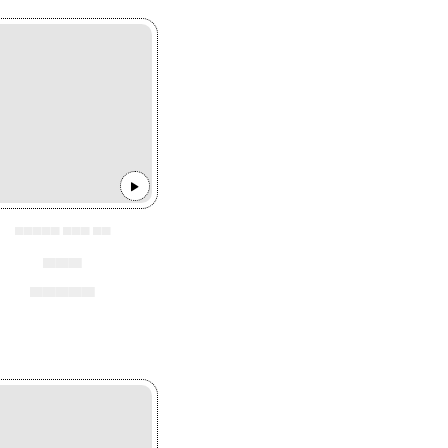
▄▄▄▄▄ ▄▄▄ ▄▄
▄▄▄
▄▄▄▄▄