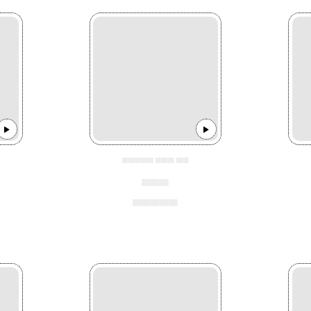
▄▄▄▄▄ ▄▄▄ ▄▄
▄▄▄
▄▄▄▄▄