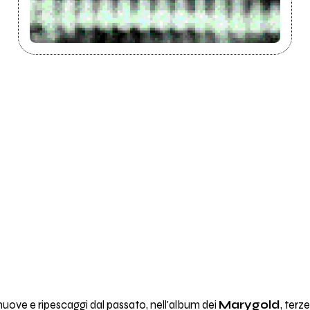
nuove e ripescaggi dal passato, nell'album dei
Marygold
, terz