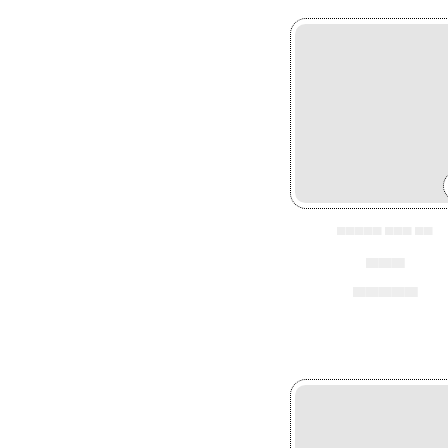
▄▄▄▄▄ ▄▄▄ ▄▄
▄▄▄
▄▄▄▄▄