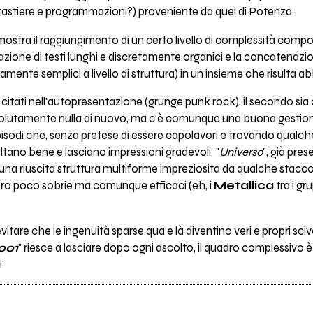
, tastiere e programmazioni?) proveniente da quel di Potenza.
stra il raggiungimento di un certo livello di complessità compos
azione di testi lunghi e discretamente organici e la concatenazio
vamente semplici a livello di struttura) in un insieme che risulta 
 citati nell'autopresentazione (grunge punk rock), il secondo sia 
solutamente nulla di nuovo, ma c'è comunque una buona gestione
sodi che, senza pretese di essere capolavori e trovando qualche 
oltano bene e lasciano impressioni gradevoli: "
Universo
", già pre
 una riuscita struttura multiforme impreziosita da qualche stacco
ero poco sobrie ma comunque efficaci (eh, i
Metallica
tra i gru
vitare che le ingenuità sparse qua e là diventino veri e propri scivo
001
" riesce a lasciare dopo ogni ascolto, il quadro complessivo
.