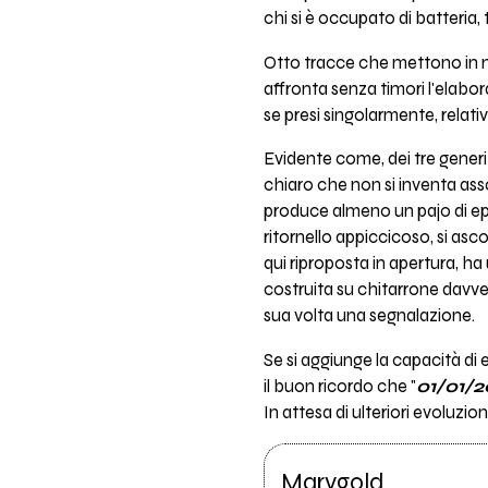
chi si è occupato di batteria
Otto tracce che mettono in mo
affronta senza timori l'elabor
se presi singolarmente, relati
Evidente come, dei tre generi
chiaro che non si inventa as
produce almeno un pajo di epi
ritornello appiccicoso, si asc
qui riproposta in apertura, ha
costruita su chitarrone davv
sua volta una segnalazione.
Se si aggiunge la capacità di e
il buon ricordo che "
01/01/2
In attesa di ulteriori evoluzioni
Marygold