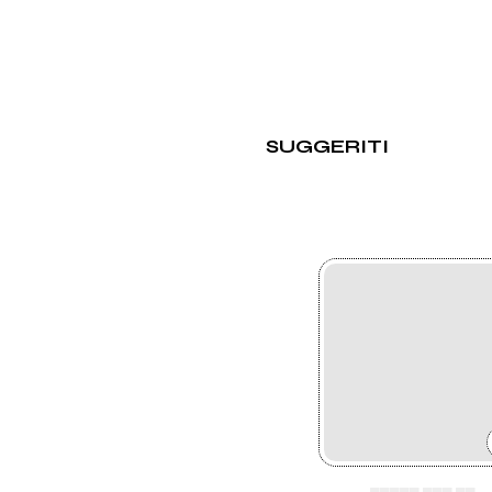
SUGGERITI
▄▄▄▄▄ ▄▄▄ ▄▄