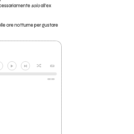
ecessariamente
solo
all’ex
nelle ore notturne per gustare
00:00