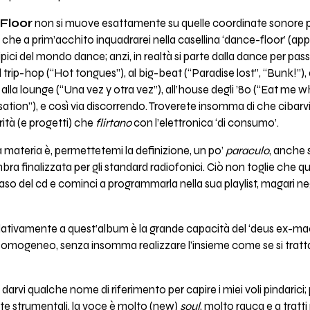
Floor
non si muove esattamente su quelle coordinate sonore per
?) che a prim’acchito inquadrarei nella casellina ‘dance-floor’ (ap
tipici del mondo dance; anzi, in realtà si parte dalla dance per pas
 al trip-hop (“Hot tongues”), al big-beat (“Paradise lost”, “Bunk!”
 alla lounge (“Una vez y otra vez”), all’house degli ’80 (“Eat me w
ation”), e così via discorrendo. Troverete insomma di che cibarv
rità (e progetti) che
flirtano
con l’elettronica ‘di consumo’.
 materia è, permettetemi la definizione, un po’
paraculo
, anche s
bra finalizzata per gli standard radiofonici. Ciò non toglie che q
so del cd e cominci a programmarla nella sua playlist, magari negl
elativamente a quest’album è la grande capacità del ‘deus ex-m
e omogeneo, senza insomma realizzare l’insieme come se si trat
è darvi qualche nome di riferimento per capire i miei voli pindarici
e strumentali, la voce è molto (new)
soul
, molto rauca e a tratti