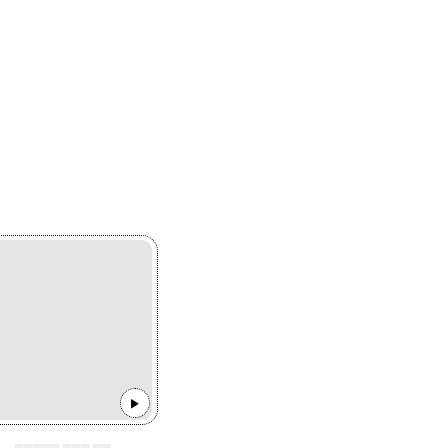
▄▄▄▄▄ ▄▄▄ ▄▄