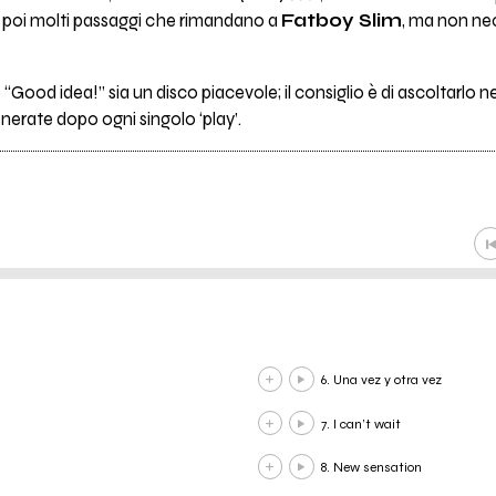
o poi molti passaggi che rimandano a
Fatboy Slim
, ma non n
 “Good idea!” sia un disco piacevole; il consiglio è di ascoltarlo 
nerate dopo ogni singolo ‘play’.
6. Una vez y otra vez
7. I can’t wait
8. New sensation