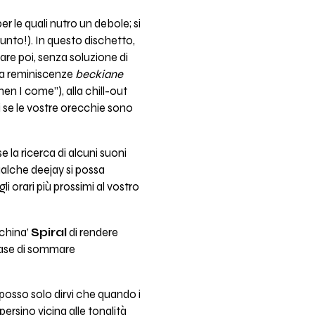
 le quali nutro un debole; si
punto!). In questo dischetto,
sare poi, senza soluzione di
), a reminiscenze
beckiane
hen I come”), alla chill-out
i se le vostre orecchie sono
e la ricerca di alcuni suoni
ualche deejay si possa
i orari più prossimi al vostro
achina’
Spiral
di rendere
tase di sommare
; posso solo dirvi che quando i
 persino vicina alle tonalità