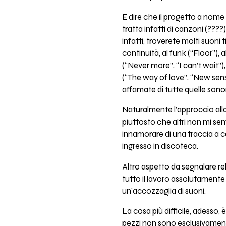
E dire che il progetto a nome
tratta infatti di canzoni (???
infatti, troverete molti suoni 
continuità, al funk (“Floor”),
(“Never more”, “I can’t wait”),
(“The way of love”, “New sens
affamate di tutte quelle sono
Naturalmente l’approccio alla
piuttosto che altri non mi sem
innamorare di una traccia a ca
ingresso in discoteca.
Altro aspetto da segnalare r
tutto il lavoro assolutament
un’accozzaglia di suoni.
La cosa più difficile, adesso, 
pezzi non sono esclusivament