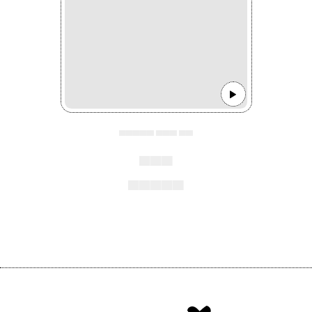
▄▄▄▄▄ ▄▄▄ ▄▄
▄▄▄
▄▄▄▄▄