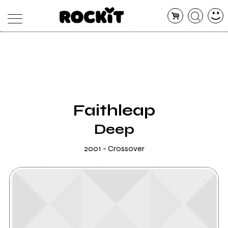
MAGAZINE
DATABASE
ARTICOLI
CONCERTI
ARTISTI
SHOP
Faithleap
RADIO
Deep
2001 - Crossover