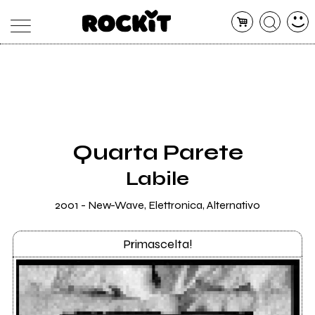
MAGAZINE
DATABASE
ARTICOLI
CONCERTI
ARTISTI
SHOP
Quarta Parete
RADIO
Labile
2001 - New-Wave, Elettronica, Alternativo
Primascelta!