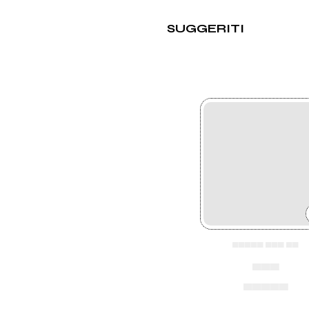
SUGGERITI
▄▄▄▄▄ ▄▄▄ ▄▄
▄▄▄
▄▄▄▄▄