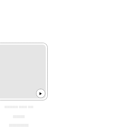
▄▄▄▄▄ ▄▄▄ ▄▄
▄▄▄
▄▄▄▄▄