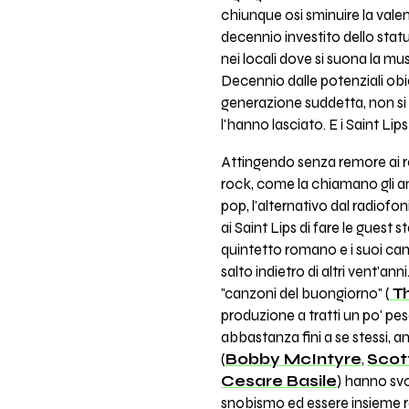
chiunque osi sminuire la valenz
decennio investito dello statu
nei locali dove si suona la m
Decennio dalle potenziali obie
generazione suddetta, non si 
l'hanno lasciato. E i Saint Lip
Attingendo senza remore ai re
rock, come la chiamano gli am
pop, l'alternativo dal radiof
ai Saint Lips di fare le guest 
quintetto romano e i suoi canta
salto indietro di altri vent'anni
"canzoni del buongiorno" (
Th
produzione a tratti un po' pes
abbastanza fini a se stessi, an
(
Bobby McIntyre
,
Scot
Cesare Basile
) hanno svo
snobismo ed essere insieme rock