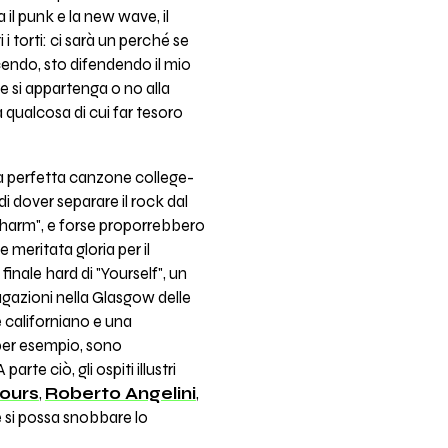
 il punk e la new wave, il
 torti: ci sarà un perché se
acendo, sto difendendo il mio
e si appartenga o no alla
 qualcosa di cui far tesoro
lla perfetta canzone college-
i dover separare il rock dal
"Charm", e forse proporrebbero
 meritata gloria per il
finale hard di "Yourself", un
vagazioni nella Glasgow delle
ore californiano e una
, per esempio, sono
te ciò, gli ospiti illustri
ours
,
Roberto Angelini
,
 si possa snobbare lo