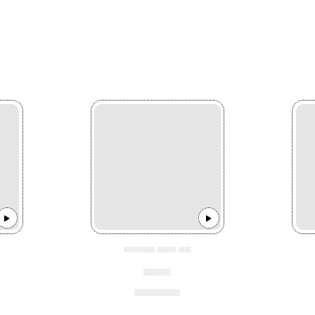
▄▄▄▄▄ ▄▄▄ ▄▄
▄▄▄
▄▄▄▄▄