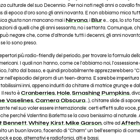
a culturale del suo Decennio. Per noi nati negli anni a cavallo fra
s di epoca d'oro sono gli anni novanta. E non abbiamo mica tutti i
usica giusta non mancano mai i
Nirvana
, i
Blur
e... ops, lo sto f
zioni di quelli che gli anni sessanta, no i settanta. Comunque, ch
può negare che, come d'altronde tutti i decenni, gli anni novanta
s se lo sono preso.
pertori più radio-friendly del periodo, per trovare la formula de
ericani. I quali non hanno, come ce l'abbiamo noi, l'ossessione d
onico, l'alto dal basso, e quindi probabilmente apprezzerebbero 
star nell'episodio del prom di un teen-drama. E sarebbe imperitura e
bilissimi inni, appena induriti da chitarre di matrice grunge e dal 
. Il resto è
Cranberries
,
Hole
,
Smashing Pumpkins
, di
e Vaselines
,
Camera Obscura
...), chitarre slide di sap
ante nel suo voler essere internazionale: certi effetti sulla voce
che perché Valentina Barletta se la cava benissimo al naturale. A par
t Bennett
,
Whitey Kirst
,
Mike Garson
, oltre ad
Afterh
lto un buon lavoro, facendo di "Charm" un bell'esempio di come
 e pop, alternativi e radiofonici, alti e bassi.