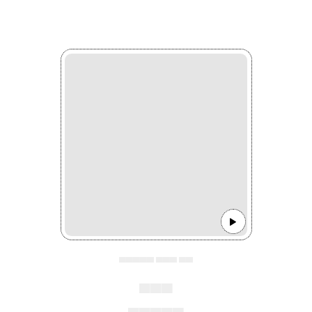
▄▄▄▄▄ ▄▄▄ ▄▄
▄▄▄
▄▄▄▄▄