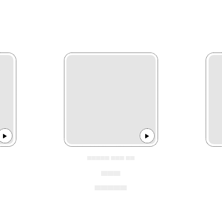
▄▄▄▄▄ ▄▄▄ ▄▄
▄▄▄
▄▄▄▄▄