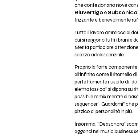
che confezionano nove canzoni d
Bluvertigo
e
Subsonica
frizzante e benevolmente ruf
Tutto il lavoro ammicca ai dora
cui si reggono tutti i brani e 
Merita particolare attenzione
scazzo adolescenziale.
Proprio la forte componente m
all’infinito come il ritornello
perfettamente riuscito di “do
elettrotossico” si dipana su 
possibile remix mentre si basa
sequencer “ Guardami” che po
pizzico di personalità in più.
Insomma, “Deasonora” scorre 
agganci nel music business se