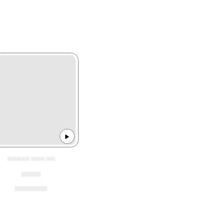
▄▄▄▄▄ ▄▄▄ ▄▄
▄▄▄
▄▄▄▄▄