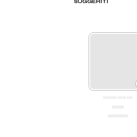
SUGGERITI
▄▄▄▄▄ ▄▄▄ ▄▄
▄▄▄
▄▄▄▄▄