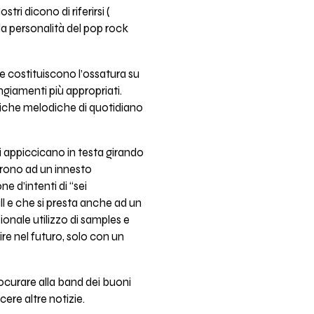
ri dicono di riferirsi (
la personalità del pop rock
che costituiscono l’ossatura su
angiamenti più appropriati.
iriche melodiche di quotidiano
i appiccicano in testa girando
 aprono ad un innesto
ne d’intenti di “sei
l e che si presta anche ad un
ionale utilizzo di samples e
e nel futuro, solo con un
curare alla band dei buoni
ere altre notizie.