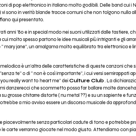
i pop elettronico in italiano molto godibili. Delle band cui i Nost
) vi sono in verità blande tracce comuni che non tolgono nulla al
fiano qui presentato.
ti anni ’80 e in special modo nei suoni utilizzati dalle tastiere, 
da cui molto spesso partono le idee musicali più intriganti e gli arr
 “ mary jane”, un amalgama molto equilibrato tra elettronica e l
elodica è un’altra delle caratteristiche di queste canzoni che s
 di “senza te” o di “ non è così importante”, i cui versi semirappati
 you really want to heart me” dei
Culture Club
. La dichiarazio
ritmi danzerecci che scommetto possa far ballare molte dancehal
 su grosse chitarre distorte ( nu metal ??) e su un sapiente e funz
trebbe a mio avviso essere un discorso musicale da approfondir
piacevolmente senza particolari cadute di tono e potrebbe pro
 le carte verranno giocate nel modo giusto. Attendiamo con piac