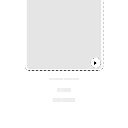
▄▄▄▄▄ ▄▄▄ ▄▄
▄▄▄
▄▄▄▄▄