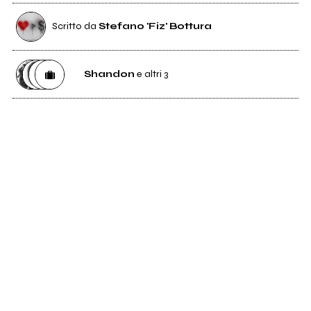
Scritto da
Stefano 'Fiz' Bottura
Shandon
e altri 3
295
Shandon
3
Etichetta
Ammonia Records
1
Etichetta
V2 Records Italia
1
Distributore
Sony BMG