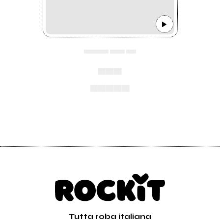
▄▄▄▄▄ ▄▄▄ ▄▄
▄▄▄
▄▄▄▄▄
Tutta roba italiana