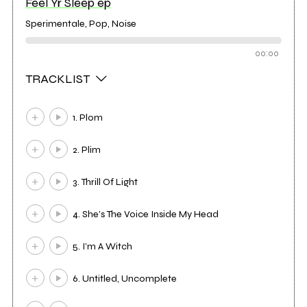
Feel Yr Sleep ep
Sperimentale, Pop, Noise
00:00
TRACKLIST
1. Plom
2. Plim
3. Thrill Of Light
4. She’s The Voice Inside My Head
5. I’m A Witch
6. Untitled, Uncomplete