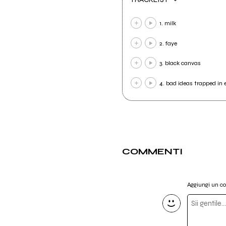
1. milk
2. faye
3. black canvas
4. bad ideas trapped in
COMMENTI
Aggiungi un 