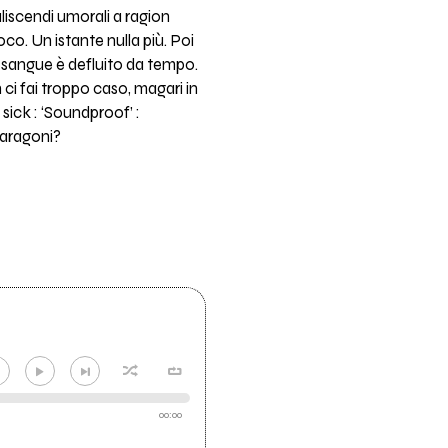
liscendi umorali a ragion
co. Un istante nulla più. Poi
il sangue è defluito da tempo.
 ci fai troppo caso, magari in
sick : ‘Soundproof’ :
paragoni?
00:00