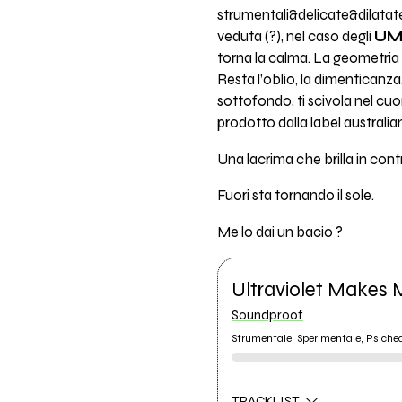
strumentali&delicate&dilatate
veduta (?), nel caso degli
UM
torna la calma. La geometria d
Resta l’oblio, la dimenticanza
sottofondo, ti scivola nel cuo
prodotto dalla label australi
Una lacrima che brilla in cont
Fuori sta tornando il sole.
Me lo dai un bacio ?
Ultraviolet Makes 
Soundproof
Strumentale, Sperimentale, Psiched
TRACKLIST