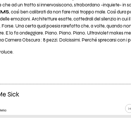
 che ad un tratto si innervosiscono, strabordano -inquiete- in sa
MS
, così ben calibrati da non fare mai troppo male. Così dura po
elle emozioni. Architetture esatte, cattedrali del silenzio in cui 
. Forse. Una certa qual poesia rarefatta che, a volte, quando non
re. E lo fa ondeggiare. Piano. Piano. Piano. Ultraviolet makes me 
ana Camera Obscura : 8 pezzi. Dolcissimi. Perché sprecarsi con i 
roluce.
Me Sick
elia