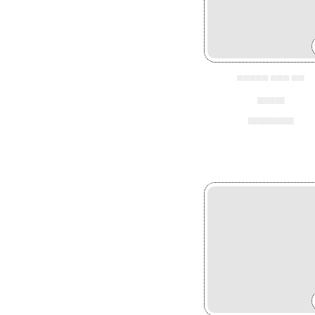
▄▄▄▄▄ ▄▄▄ ▄▄
▄▄▄
▄▄▄▄▄