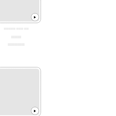
▄▄▄▄▄ ▄▄▄ ▄▄
▄▄▄
▄▄▄▄▄