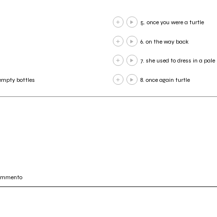
5. once you were a turtle
6. on the way back
7. she used to dress in a pale
 empty bottles
8. once again turtle
commento