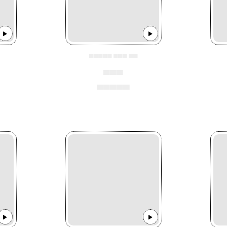
▄▄▄▄▄ ▄▄▄ ▄▄
▄▄▄
▄▄▄▄▄