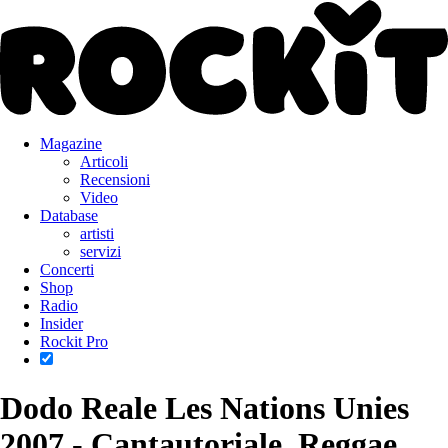
Magazine
Articoli
Recensioni
Video
Database
artisti
servizi
Concerti
Shop
Radio
Insider
Rockit Pro
Dodo Reale
Les Nations Unies
2007 - Cantautoriale, Reggae,