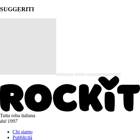
SUGGERITI
▄▄▄▄▄ ▄▄▄ ▄▄
▄▄▄
▄▄▄▄▄
Tutta roba italiana
dal 1997
Chi siamo
Pubblicità