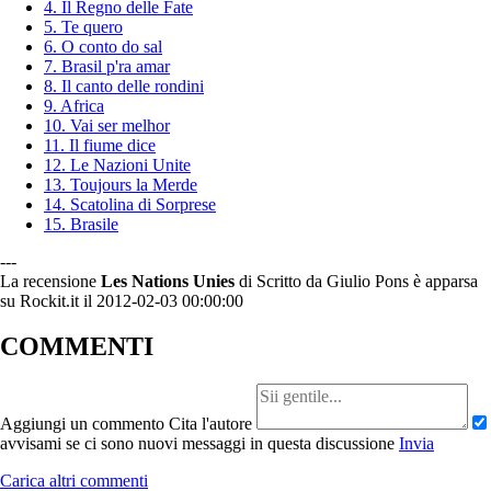
4. Il Regno delle Fate
5. Te quero
6. O conto do sal
7. Brasil p'ra amar
8. Il canto delle rondini
9. Africa
10. Vai ser melhor
11. Il fiume dice
12. Le Nazioni Unite
13. Toujours la Merde
14. Scatolina di Sorprese
15. Brasile
---
La recensione
Les Nations Unies
di Scritto da Giulio Pons è apparsa
su Rockit.it il 2012-02-03 00:00:00
COMMENTI
Aggiungi un commento
Cita l'autore
avvisami se ci sono nuovi messaggi in questa discussione
Invia
Carica altri commenti