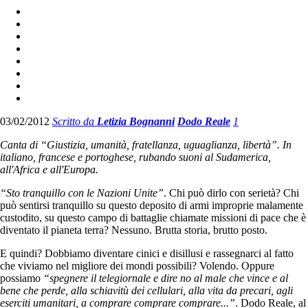
03/02/2012
Scritto da
Letizia Bognanni
Dodo Reale
1
Canta di “Giustizia, umanità, fratellanza, uguaglianza, libertà”. In
italiano, francese e portoghese, rubando suoni al Sudamerica,
all'Africa e all'Europa.
“Sto tranquillo con le Nazioni Unite”
. Chi può dirlo con serietà? Chi
può sentirsi tranquillo su questo deposito di armi improprie malamente
custodito, su questo campo di battaglie chiamate missioni di pace che è
diventato il pianeta terra? Nessuno. Brutta storia, brutto posto.
E quindi? Dobbiamo diventare cinici e disillusi e rassegnarci al fatto
che viviamo nel migliore dei mondi possibili? Volendo. Oppure
possiamo
“spegnere il telegiornale e dire no al male che vince e al
bene che perde, alla schiavitù dei cellulari, alla vita da precari, agli
eserciti umanitari, a comprare comprare comprare...”
. Dodo Reale, al