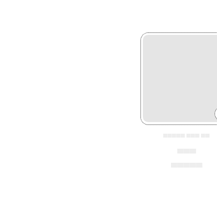
▄▄▄▄▄ ▄▄▄ ▄▄
▄▄▄
▄▄▄▄▄