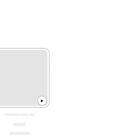
▄▄▄▄▄ ▄▄▄ ▄▄
▄▄▄
▄▄▄▄▄