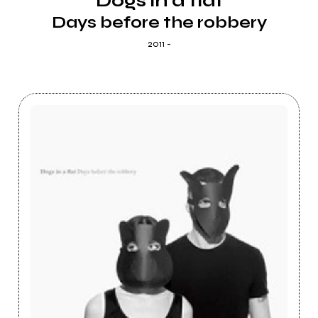
Dogs in a flat
Days before the robbery
2011 -