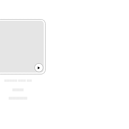
▄▄▄▄▄ ▄▄▄ ▄▄
▄▄▄
▄▄▄▄▄