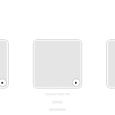
▄▄▄▄▄ ▄▄▄ ▄▄
▄▄▄
▄▄▄▄▄