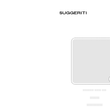
SUGGERITI
▄▄▄▄▄ ▄▄▄ ▄▄
▄▄▄
▄▄▄▄▄