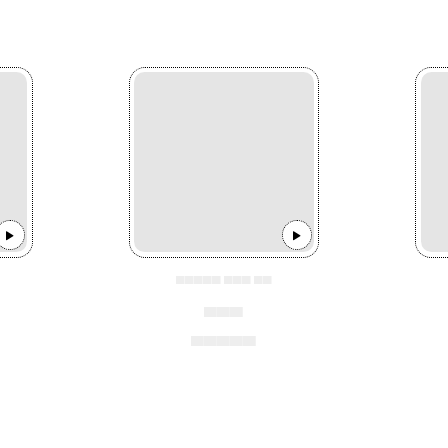
▄▄▄▄▄ ▄▄▄ ▄▄
▄▄▄
▄▄▄▄▄