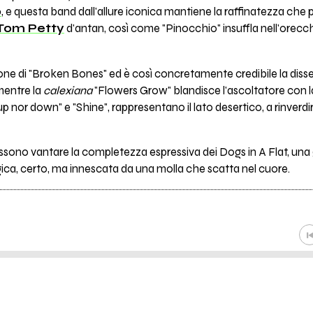
o
, e questa band dall'allure iconica mantiene la raffinatezza che 
Tom Petty
d'antan, così come "Pinocchio" insuffla nell'orecc
zione di "Broken Bones" ed è così concretamente credibile la disse
mentre la
calexiana
"Flowers Grow" blandisce l'ascoltatore con l
p nor down" e "Shine", rappresentano il lato desertico, a rinverdir
ossono vantare la completezza espressiva dei Dogs in A Flat, u
ogica, certo, ma innescata da una molla che scatta nel cuore.