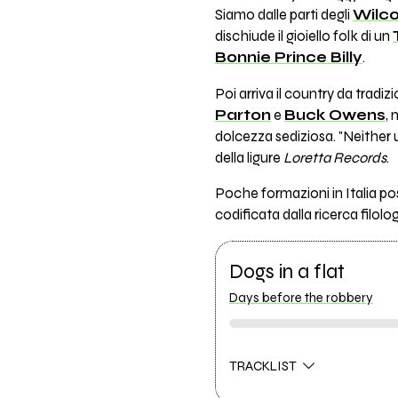
Siamo dalle parti degli
Wilc
dischiude il gioiello folk di un
Bonnie Prince Billy
.
Poi arriva il country da tradi
Parton
e
Buck Owens
, 
dolcezza sediziosa. "Neither u
della ligure
Loretta Records
.
Poche formazioni in Italia p
codificata dalla ricerca filol
Dogs in a flat
Days before the robbery
TRACKLIST