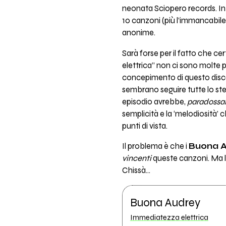
neonata Sciopero records. In 
10 canzoni (più l’immancabil
anonime.
Sarà forse per il fatto che ce
elettrica” non ci sono molte 
concepimento di questo disco c
sembrano seguire tutte lo ste
episodio avrebbe,
paradossa
semplicità e la ‘melodiosità’
punti di vista.
Il problema è che i
Buona 
vincenti
queste canzoni. Ma la
Chissà…
Buona Audrey
Immediatezza elettrica