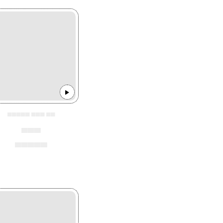
▄▄▄▄▄ ▄▄▄ ▄▄
▄▄▄
▄▄▄▄▄