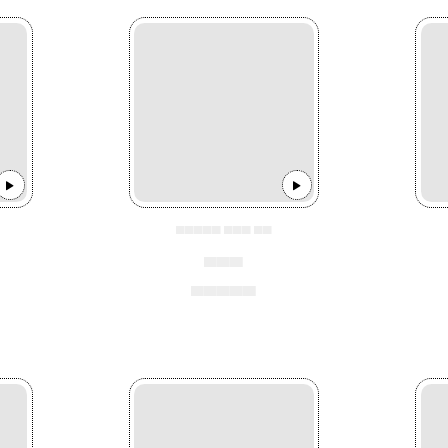
▄▄▄▄▄ ▄▄▄ ▄▄
▄▄▄
▄▄▄▄▄