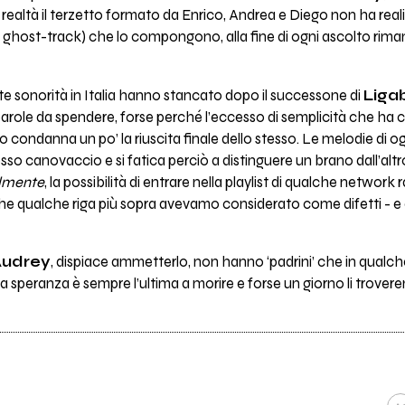
realtà il terzetto formato da Enrico, Andrea e Diego non ha real
e ghost-track) che lo compongono, alla fine di ogni ascolto r
rte sonorità in Italia hanno stancato dopo il successone di
Liga
parole da spendere, forse perché l’eccesso di semplicità che ha ca
ondanna un po’ la riuscita finale dello stesso. Le melodie di ogni
sso canovaccio e si fatica perciò a distinguere un brano dall’altr
lmente
, la possibilità di entrare nella playlist di qualche network 
 che qualche riga più sopra avevamo considerato come difetti - e 
Audrey
, dispiace ammetterlo, non hanno ‘padrini’ che in qual
 speranza è sempre l’ultima a morire e forse un giorno li troverem