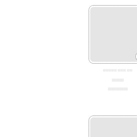
▄▄▄▄▄ ▄▄▄ ▄▄
▄▄▄
▄▄▄▄▄