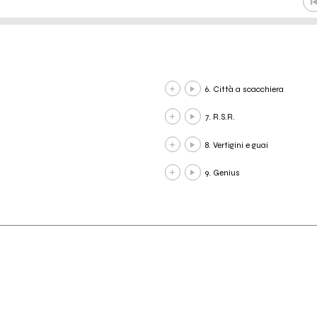
6. Città a scacchiera
7. R.S.R.
8. Vertigini e guai
9. Genius