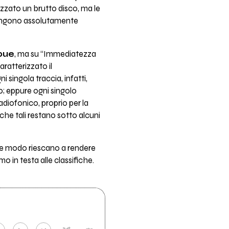
izzato un brutto disco, ma le
imangono assolutamente
bue
, ma su “Immediatezza
ratterizzato il
 singola traccia, infatti,
o; eppure ogni singolo
radiofonico, proprio per la
che tali restano sotto alcuni
che modo riescano a rendere
o in testa alle classifiche.