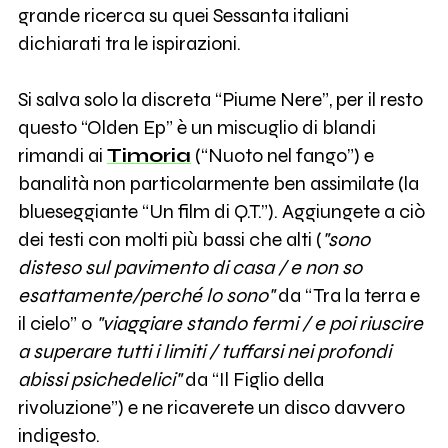
grande ricerca su quei Sessanta italiani
dichiarati tra le ispirazioni.
Si salva solo la discreta “Piume Nere”, per il resto
questo “Olden Ep” è un miscuglio di blandi
rimandi ai
Timoria
(“Nuoto nel fango”) e
banalità non particolarmente ben assimilate (la
blueseggiante “Un film di Q.T.”). Aggiungete a ciò
dei testi con molti più bassi che alti (
"sono
disteso sul pavimento di casa / e non so
esattamente/perché lo sono"
da “Tra la terra e
il cielo” o
"viaggiare stando fermi / e poi riuscire
a superare tutti i limiti / tuffarsi nei profondi
abissi psichedelici"
da “Il Figlio della
rivoluzione”) e ne ricaverete un disco davvero
indigesto.