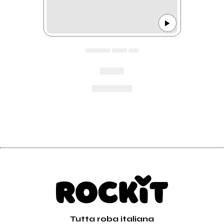
▄▄▄▄▄ ▄▄▄ ▄▄
▄▄▄
▄▄▄▄▄
Tutta roba italiana