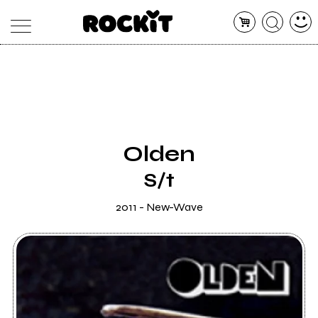
MAGAZINE
DATABASE
ARTICOLI
CONCERTI
ARTISTI
SHOP
Olden
RADIO
S/t
2011 - New-Wave