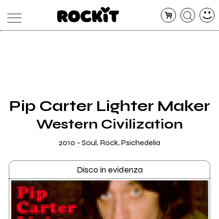
MAGAZINE
DATABASE
ARTICOLI
CONCERTI
ARTISTI
SHOP
Pip Carter Lighter Maker
RADIO
Western Civilization
2010 - Soul, Rock, Psichedelia
Disco in evidenza