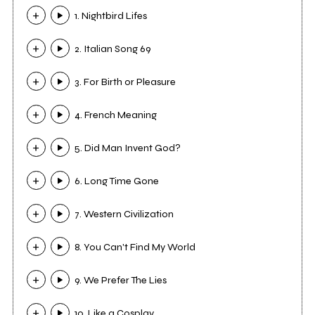
1. Nightbird Lifes
2. Italian Song 69
3. For Birth or Pleasure
4. French Meaning
5. Did Man Invent God?
6. Long Time Gone
7. Western Civilization
8. You Can't Find My World
9. We Prefer The Lies
10. Like a Cosplay