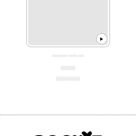
▄▄▄▄▄ ▄▄▄ ▄▄
▄▄▄
▄▄▄▄▄