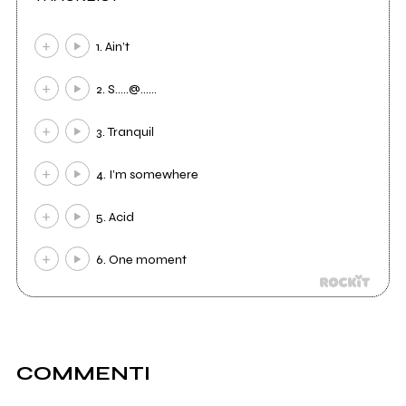
1. Ain’t
2. S…..@……
3. Tranquil
4. I’m somewhere
5. Acid
6. One moment
COMMENTI