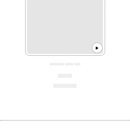
▄▄▄▄▄ ▄▄▄ ▄▄
▄▄▄
▄▄▄▄▄