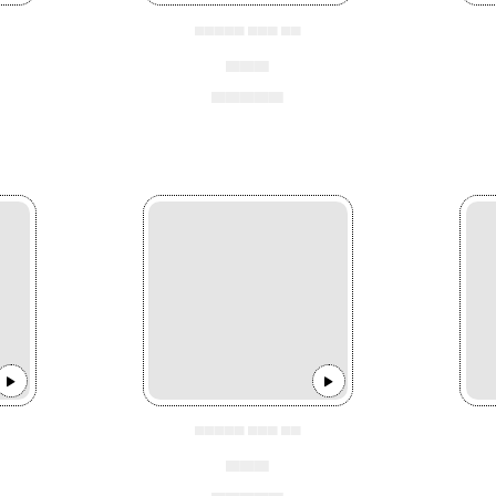
▄▄▄▄▄ ▄▄▄ ▄▄
▄▄▄
▄▄▄▄▄
▄▄▄▄▄ ▄▄▄ ▄▄
▄▄▄
▄▄▄▄▄