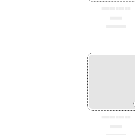
▄▄▄▄▄ ▄▄▄ ▄▄
▄▄▄
▄▄▄▄▄
▄▄▄▄▄ ▄▄▄ ▄▄
▄▄▄
▄▄▄▄▄