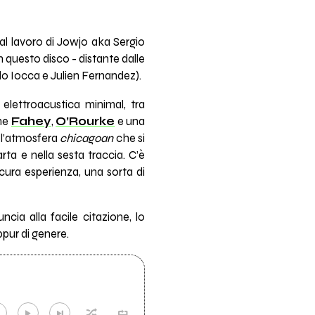
al lavoro di Jowjo aka Sergio
in questo disco - distante dalle
olo Iocca e Julien Fernandez).
 elettroacustica minimal, tra
ome
Fahey
,
O’Rourke
e una
 l’atmosfera
chicagoan
che si
arta e nella sesta traccia. C’è
cura esperienza, una sorta di
uncia alla facile citazione, lo
ppur di genere.