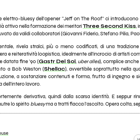
lettro-bluesy dell’opener “Jeff on The Roof” ci introducono 
già attivo nella formazione dei meritori
Three Second Kiss
, 
vato da validi collaboratori (Giovanni Fiderio, Stefano Pilia, Pa
tale, rivela stralci, più o meno codificati, di una tradizione
a e reiteratività loopistica, idealmente all’incrocio di artisti c
e datata fine ’90 (
Gastr Del Sol
,
uber alles
), complice anche
idato a Bob Weston (
Shellac
), avvertibile soprattutto nella qu
zione, a sostanziare contenuti e forma, frutto di ingegno e si
 dell’intero lavoro.
rtemente derivativa, quindi dalla scarsa
identità. E seppur rin
nutre lo spirito
bluesy
ma a tratti fiacca l’ascolto. Opera colta, se
ouse