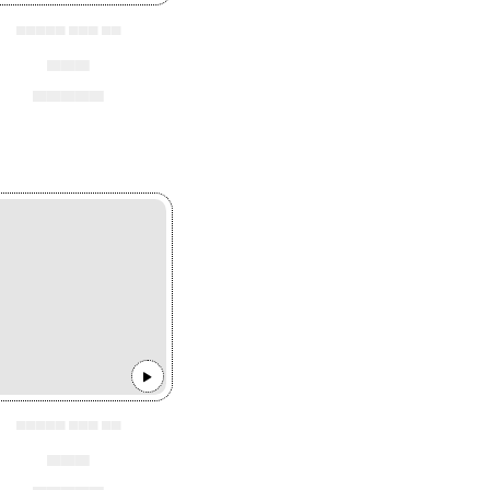
▄▄▄▄▄ ▄▄▄ ▄▄
▄▄▄
▄▄▄▄▄
▄▄▄▄▄ ▄▄▄ ▄▄
▄▄▄
▄▄▄▄▄