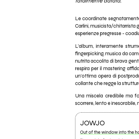
fatalmente datata.
Le coordinate segnatamente e
Carlini, musicista/chitarrista 
esperienze pregresse - coadiu
L’album, interamente strumen
fingerpicking, musica da camer
nutrita accolita di brava gent
respira per il mastering aff
un’ottima opera di postprodu
collante che regge la struttura
Una miscela credibile ma fo
scorrere, lento e inesorabile, 
JOWJO
Out of the window into the h