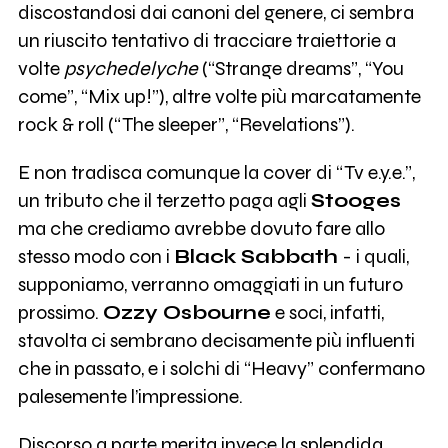
discostandosi dai canoni del genere, ci sembra
un riuscito tentativo di tracciare traiettorie a
volte
psychedelyche
(“Strange dreams”, “You
come”, “Mix up!”), altre volte più marcatamente
rock & roll (“The sleeper”, “Revelations”).
E non tradisca comunque la cover di “Tv e.y.e.”,
un tributo che il terzetto paga agli
Stooges
ma che crediamo avrebbe dovuto fare allo
stesso modo con i
Black Sabbath
- i quali,
supponiamo, verranno omaggiati in un futuro
prossimo.
Ozzy Osbourne
e soci, infatti,
stavolta ci sembrano decisamente più influenti
che in passato, e i solchi di “Heavy” confermano
palesemente l’impressione.
Discorso a parte merita invece la splendida