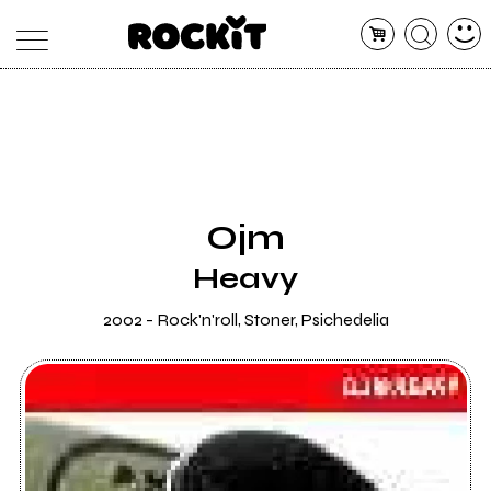
MAGAZINE
DATABASE
ARTICOLI
CONCERTI
ARTISTI
SHOP
Ojm
RADIO
Heavy
2002 - Rock'n'roll, Stoner, Psichedelia