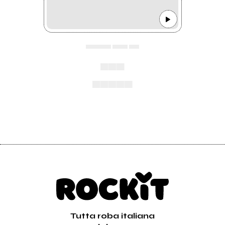
▄▄▄▄▄ ▄▄▄ ▄▄
▄▄▄
▄▄▄▄▄
Tutta roba italiana