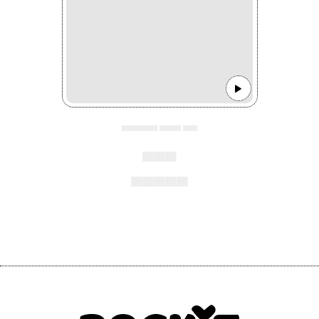
▄▄▄▄▄ ▄▄▄ ▄▄
▄▄▄
▄▄▄▄▄