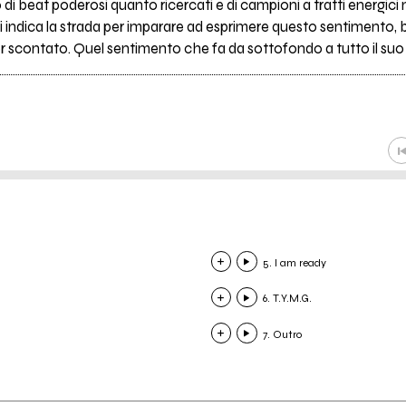
 di beat poderosi quanto ricercati e di campioni a tratti energici 
vi indica la strada per imparare ad esprimere questo sentimento, 
 scontato. Quel sentimento che fa da sottofondo a tutto il suo "L
5. I am ready
6. T.Y.M.G.
7. Outro