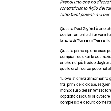
Prendi uno che ha divorato i
romanticismo figlio dei tar
fatto beat potenti ma per a
Questo Paul Zigfrist è uno 
costantemente di far venir fuo
le note di
Tammi Terrell
Questo primo ep che esce per 
campioni ed akai, la costruzio
anche nel più freddo degli as
quelle di chi cerca pace nel si
"Llove is" arriva al momento g
tra i primi della classe, seg
manca l'uso del sintetizzatore
capacità assoluta di lavorare
complesso e oscuro come l'