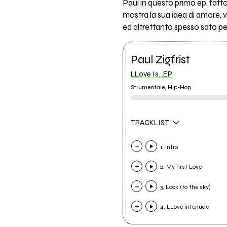
Paul in questo primo ep, fatto
mostra la sua idea di amore, 
ed altrettanto spesso sato per
Paul Zigfrist
LLove Is...EP
Strumentale, Hip-Hop
TRACKLIST
1. Intro
2. My first Love
3. Look (to the sky)
4. LLove interlude