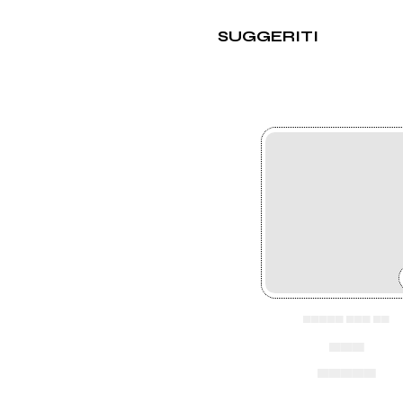
SUGGERITI
▄▄▄▄▄ ▄▄▄ ▄▄
▄▄▄
▄▄▄▄▄