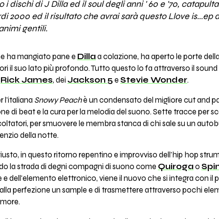
 dischi di J Dilla ed il soul degli anni ' 60 e '70, catapult
di 2000 ed il risultato che avrai sarà questo Llove is...ep d
nimi gentili.
che ha mangiato pane e
Dilla
a colazione, ha aperto le porte della
ri il suo lato più profondo. Tutto questo lo fa attraverso il sound
e
Rick James
, dei
Jackson 5
e
Stevie Wonder
.
l'italiana
Snowy Peach
è un condensato del migliore cut and pa
ne di beat e la cura per la melodia del suono. Sette tracce per sca
coltatori, per smuovere le membra stanca di chi sale su un auto
lenzio della notte.
iusto, in questo ritorno repentino e improvviso dell'hip hop strum
uendo la strada di degni compagni di suono come
Quiroga
o
Spi
 e dell'elemento elettronico, viene il nuovo che si integra con il 
 alla perfezione un sample e di trasmettere attraverso pochi ele
amore.