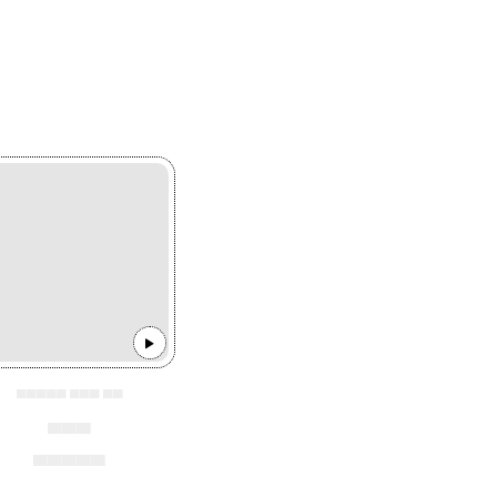
▄▄▄▄▄ ▄▄▄ ▄▄
▄▄▄
▄▄▄▄▄