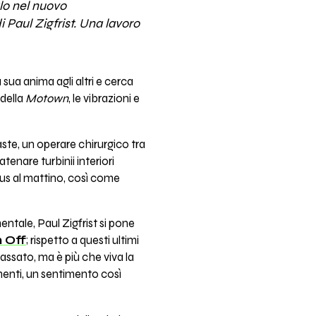
alo nel nuovo
i Paul Zigfrist. Una lavoro
 sua anima agli altri e cerca
 della
Motown
, le vibrazioni e
ste, un operare chirurgico tra
tenare turbinii interiori
bus al mattino, così come
entale, Paul Zigfrist si pone
n Off
; rispetto a questi ultimi
passato, ma è più che viva la
menti, un sentimento così