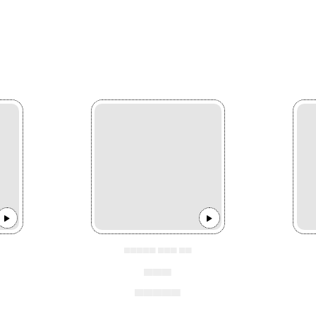
▄▄▄▄▄ ▄▄▄ ▄▄
▄▄▄
▄▄▄▄▄