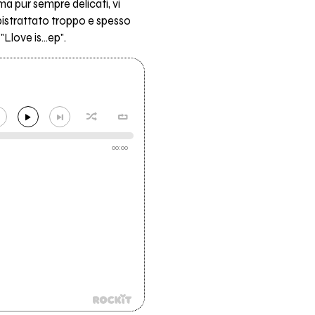
ma pur sempre delicati, vi
bistrattato troppo e spesso
love is...ep".
00:00