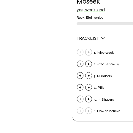
Moseek
yes, week-end
Rock, Elettronica
TRACKLIST
1. Intro-week
2. Steal-show
3. Numbers
4. Pills
5. In Slippers
6. How to believe