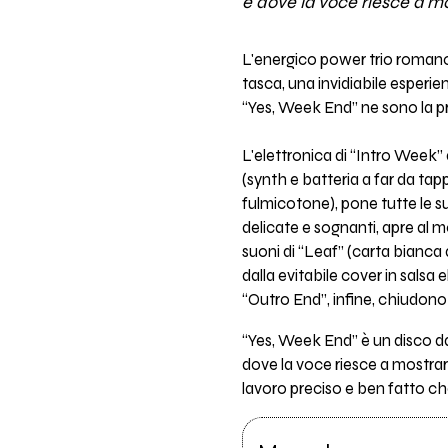
e dove la voce riesce a mo
L'energico power trio romano 
tasca, una invidiabile esperie
“Yes, Week End” ne sono la p
L'elettronica di “Intro Week” 
(synth e batteria a far da tappe
fulmicotone), pone tutte le s
delicate e sognanti, apre al m
suoni di “Leaf” (carta bianca a
dalla evitabile cover in sals
“Outro End”, infine, chiudono
“Yes, Week End” è un disco da
dove la voce riesce a mostra
lavoro preciso e ben fatto c