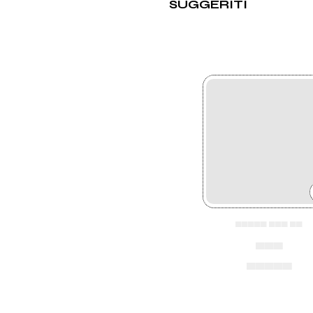
SUGGERITI
▄▄▄▄▄ ▄▄▄ ▄▄
▄▄▄
▄▄▄▄▄