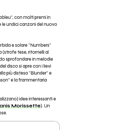
bleu”, con molti premi in
e le undici canzoni del nuovo
 morbida e solare “Numbers”
(strofe tese, ritornelli al
endo sprofondare in melodie
 disco si apre con i lievi
alla più distesa “Blunder” e
enson” e la frammentaria
lizzano) idee interessanti e
anis Morissette
). Un
ose.