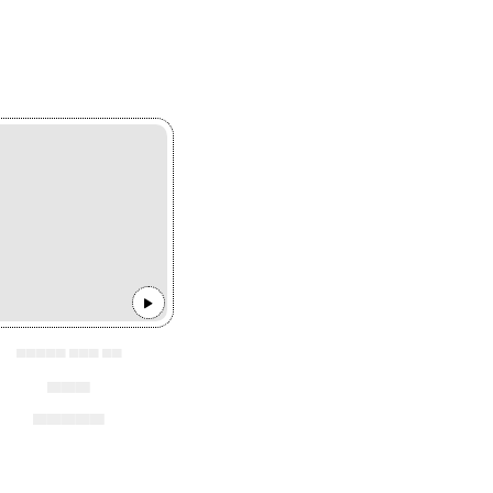
▄▄▄▄▄ ▄▄▄ ▄▄
▄▄▄
▄▄▄▄▄