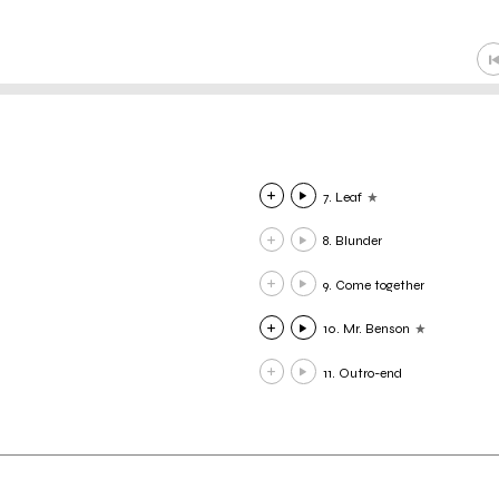
7. Leaf
8. Blunder
9. Come together
10. Mr. Benson
11. Outro-end