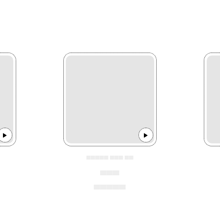
▄▄▄▄▄ ▄▄▄ ▄▄
▄▄▄
▄▄▄▄▄