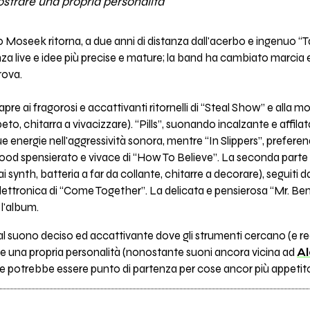
strare una propria personalità
Moseek ritorna, a due anni di distanza dall'acerbo e ingenuo “Ta
nza live e idee più precise e mature; la band ha cambiato marcia 
rova.
apre ai fragorosi e accattivanti ritornelli di “Steal Show” e alla
to, chitarra a vivacizzare). “Pills”, suonando incalzante e affilata 
ue energie nell'aggressività sonora, mentre “In Slippers”, prefer
ood spensierato e vivace di “How To Believe”. La seconda parte del
i synth, batteria a far da collante, chitarre a decorare), seguiti d
a elettronica di “Come Together”. La delicata e pensierosa “Mr. B
 l'album.
l suono deciso ed accattivante dove gli strumenti cercano (e rea
re una propria personalità (nonostante suoni ancora vicina ad
Al
he potrebbe essere punto di partenza per cose ancor più appetit