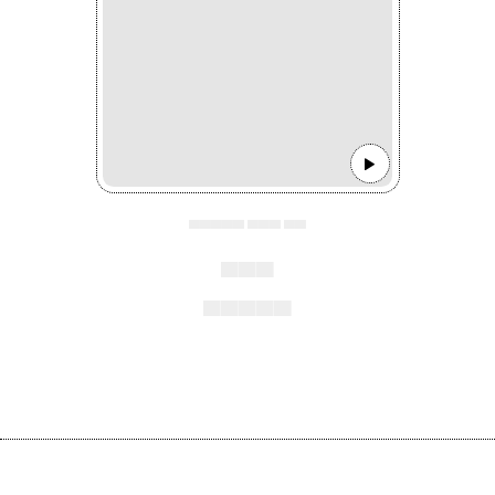
▄▄▄▄▄ ▄▄▄ ▄▄
▄▄▄
▄▄▄▄▄