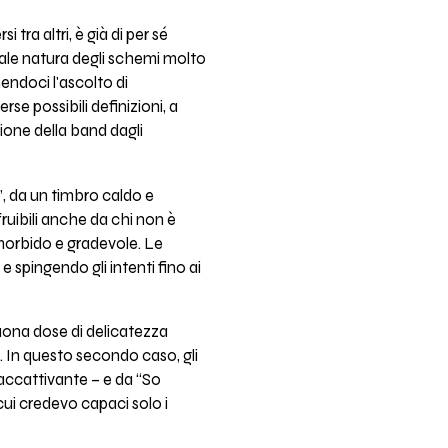
tra altri, è già di per sé
ale natura degli schemi molto
nendoci l'ascolto di
e possibili definizioni, a
ione della band dagli
”, da un timbro caldo e
fruibili anche da chi non è
 morbido e gradevole. Le
e spingendo gli intenti fino ai
uona dose di delicatezza
i. In questo secondo caso, gli
 accattivante – e da “So
 cui credevo capaci solo i