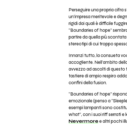
Perseguire una propria cifra st
un'impresa meritevole e degn
rigidi dai quali è difficile fu
“Boundaries of hope” sembrano
partire da quella più scontata
stereotipi di cui troppo spess
Innanzi tutto, la consueta voc
accogliente. Nell'ambito dello 
avvezzo ad ascolti di questo 
tastiere di ampio respiro addol
confini della fusion.
“Boundaries of hope” risponde
emozionale (penso a “Sleepless
esempi lampanti sono costitui
what”, con i suoi riff serrati 
Nevermore
e altri pochi il