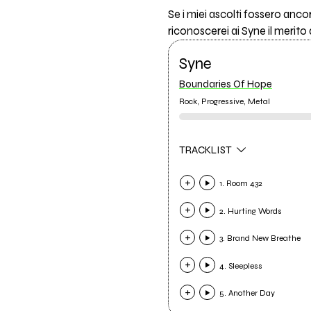
Se i miei ascolti fossero anc
riconoscerei ai Syne il merito 
Syne
Boundaries Of Hope
Rock, Progressive, Metal
TRACKLIST
1. Room 432
2. Hurting Words
3. Brand New Breathe
4. Sleepless
5. Another Day