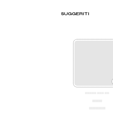
SUGGERITI
▄▄▄▄▄ ▄▄▄ ▄▄
▄▄▄
▄▄▄▄▄