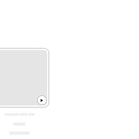
▄▄▄▄▄ ▄▄▄ ▄▄
▄▄▄
▄▄▄▄▄