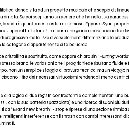
ilistica, dando vita ad un progetto musicale che sappia distinguersi 
a di nota. Se poi scegliamo un genere che ha nella sua paradoss
ggire, la sfida è quantomeno ardua e rischiosa. Eppure i Syne, propo
 sapere il fatto loro. Un album che gioca a nascondino tra divers
 di progressive metal. Ma diversi elementi differenziano la produz
o la categoria d'appartenenza si fa baluardo.
e cristallina è sostituita, come appare chiaro sin “Hurting words
stesso brano, le variazioni che il prog richiede risultano fluide e 
tipo, non un semplice sfoggio di bravura tecnica, ma un viaggio
ciscono il tiro dei necessari virtuosismi rendendoli meno asettici 
 alla logica di due registri contrastanti e complementari: una b
”, con la sua batteria spazzolata) e una ricerca di suoni più dur
ti da “Brand new breath” - stop e riprese di una sezione ritmica
e le intelligenti interferenze con il thrash con cambi interessanti di
luminati.