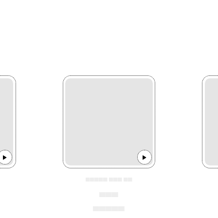
▄▄▄▄▄ ▄▄▄ ▄▄
▄▄▄
▄▄▄▄▄