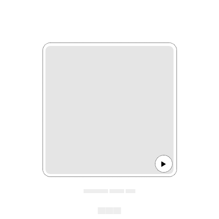
▄▄▄▄▄ ▄▄▄ ▄▄
▄▄▄