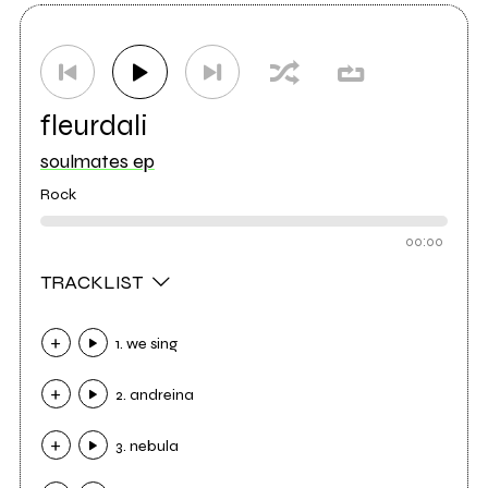
fleurdali
soulmates ep
Rock
00:00
TRACKLIST
1. we sing
2. andreina
3. nebula