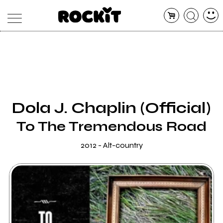
MAGAZINE
DATABASE
ARTICOLI
CONCERTI
ARTISTI
SHOP
Dola J. Chaplin (Official)
RADIO
To The Tremendous Road
2012 - Alt-country