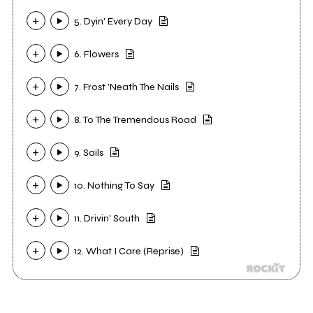
5. Dyin' Every Day
6. Flowers
7. Frost 'Neath The Nails
8. To The Tremendous Road
9. Sails
10. Nothing To Say
11. Drivin' South
12. What I Care (Reprise)