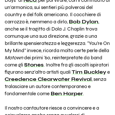
Days" di
Nico
, per poi virare, con il contributo di
un'armonica, sui sentieri più polverosi del
country e del folk americano. Il cocchiere di
carrozza è, nemmeno a dirlo,
Bob Dylan
,
anche se il tragitto di Dola J. Chaplin trova
comunque una sua direzione, grazie a una
brillante spensieratezza e leggerezza. "You're On
My Mind" invece, ricorda molto certe perle della
Motown
dei primi '60, reinterpretate da band
come gli
Stones
. Inoltre fra gli ascolti ispiratori
figurano senz'altro artisti quali
Tim Buckley
e
Creedence Clearwater Revival
, senza
tralasciare un autore contemporaneo e
fondamentale come
Ben Harper
.
Il nostro cantautore riesce a convincere e a