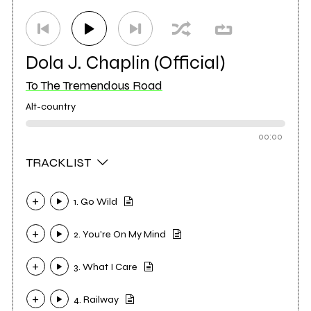
Dola J. Chaplin (Official)
To The Tremendous Road
Alt-country
00:00
TRACKLIST
1. Go Wild
2. You're On My Mind
3. What I Care
4. Railway