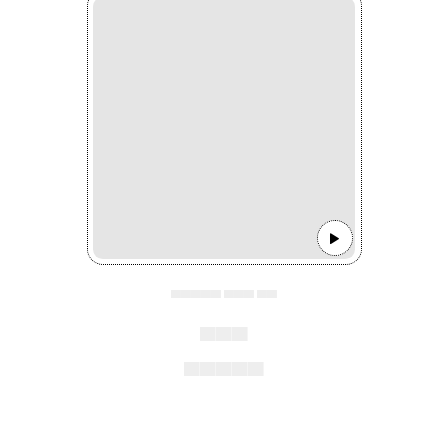
▄▄▄▄▄ ▄▄▄ ▄▄
▄▄▄
▄▄▄▄▄