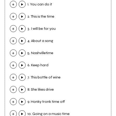
1. You can do it
2. This is the time
3. I will be for you
4. About a song
5. Nashvilletime
6. Keep hard
7. This bottle of wine
8. She likes drive
9. Honky tronk time off
10. Going on a music time