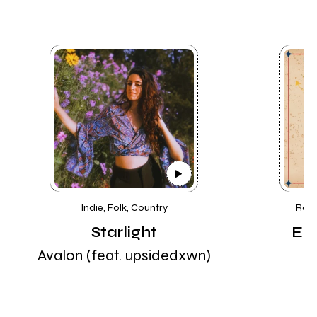
Indie, Folk, Country
Rock
Starlight
Emi
Avalon (feat. upsidedxwn)