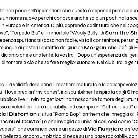
o non poco nell’apprendere che questo è appena il primo album 
e un nome nuovo per chi conosce anche solo un pochino la scena
ur in Europa e in America. Di più, apprendo addirittura che nel 20
e”, “Torpedo Blu” e l’immortale “Wooly Bully” di
Sam the Sh
 senza sputtanarsi (cosa non facile, visto il contenitore, per un
unque ai posteri l’epitaffio del giudice
Morgan
, che lodò gli 
o, diciamo che è una lente, la vostra”. Dopo un’esperienza del 
di tornare a ciò che sa fare meglio: suonare. Nei club, tra la gen
. La validità della band, il mestiere maturato e la consapevole
a “I love breakin’ my bones”, indiscutibilmente ispirata dagli
Str
pubblico live. “Tryin’ to get lost” non nasconde l’amore degli Stu
so e volentieri il loro rockabilly... ad esempio in “Coffee is god” 
ial Distortion
si situa “Porno Bop”, anthem che inneggia al
manuel Casto
?) e che invoglia ad unirsi ai cori, così come “O
invaders”, che comincia come un pezzo di
Vic Ruggiero
e sfoci
 bellezza, ancora un pizzico di pepe su una base rockabilly, con i 