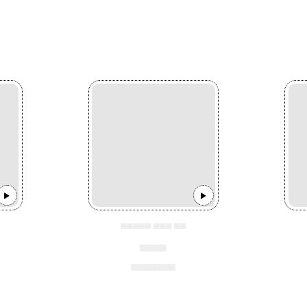
▄▄▄▄▄ ▄▄▄ ▄▄
▄▄▄
▄▄▄▄▄