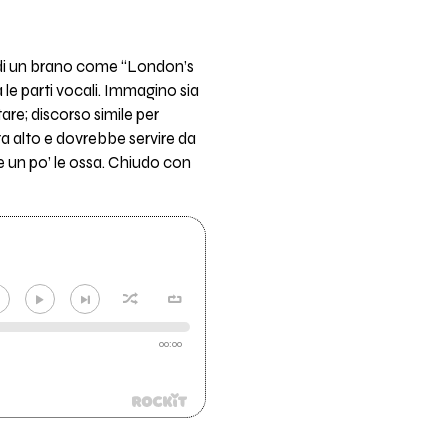
er di un brano come “London’s
 le parti vocali. Immagino sia
are; discorso simile per
sta alto e dovrebbe servire da
 un po’ le ossa. Chiudo con
00:00