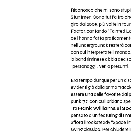
Riconosco che mi sono stupit
Stuntmen. Sono tutt’altro ch
giro dal 2005, più volte in to
Factor, cantando “Tainted Lov
ce l’hanno fatta praticamente
nell’underground): resterà com
con cui interpretate il mond
la band riminese abbia deciso 
“personaggi”, veri o presunti.
Era tempo dunque per un disco
evidenti già dalla prima tracci
essere una delle favorite dal 
punk ’77, con cui ibridano spes
Tra
Hank Williams
e i
Soc
pensato a un featuring di
Im
Sfiora il rocksteady “Space 
swing classico. Per chiudere in