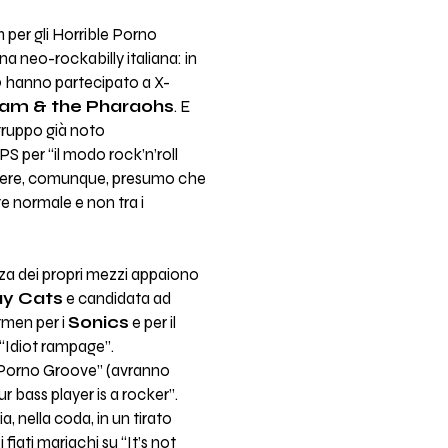
per gli Horrible Porno
 neo-rockabilly italiana: in
09 hanno partecipato a X-
am & the Pharaohs
. E
 gruppo già noto
HPS per “il modo rock’n’roll
genere, comunque, presumo che
te normale e non tra i
zza dei propri mezzi appaiono
ay Cats
e candidata ad
ntmen per i
Sonics
e per il
e “Idiot rampage”.
 “Porno Groove” (avranno
ur bass player is a rocker”.
a, nella coda, in un tirato
fiati mariachi su “It’s not