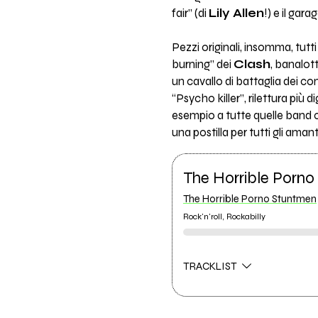
fair” (di
Lily Allen
!) e il gar
Pezzi originali, insomma, tutt
burning” dei
Clash
, banalot
un cavallo di battaglia dei co
“Psycho killer”, rilettura più
esempio a tutte quelle band 
una postilla per tutti gli aman
The Horrible Porno
The Horrible Porno Stuntmen
Rock'n'roll, Rockabilly
TRACKLIST