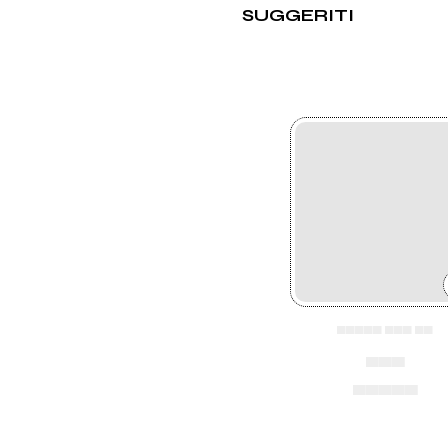
SUGGERITI
▄▄▄▄▄ ▄▄▄ ▄▄
▄▄▄
▄▄▄▄▄