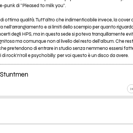
age-punk di “Pleased to milk you”.
i di ottima qualità. Tutt’altro che indimenticabile invece, la cov
ta nell’arrangiamento e ai limiti dello scempio per quanto riguarda
ncerti degli HPS, ma in questa sede si poteva tranquillamente evit
 dignitosa ma comunque non al livello del resto dell’album. Che re
che pretendono di entrare in studio senza nemmeno essersi fatte
ti di rock’n’roll e psychobilly: per voi questo è un disco da avere.
 Stuntmen