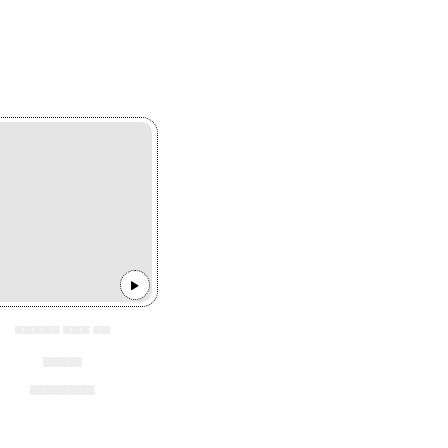
▄▄▄▄▄ ▄▄▄ ▄▄
▄▄▄
▄▄▄▄▄