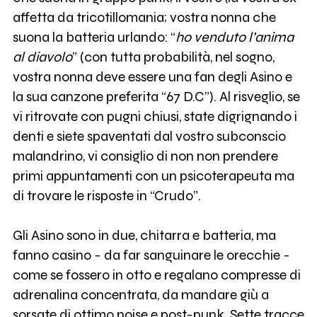
affetta da tricotillomania; vostra nonna che
suona la batteria urlando: “
ho venduto l’anima
al diavolo
” (con tutta probabilità, nel sogno,
vostra nonna deve essere una fan degli Asino e
la sua canzone preferita “67 D.C”). Al risveglio, se
vi ritrovate con pugni chiusi, state digrignando i
denti e siete spaventati dal vostro subconscio
malandrino, vi consiglio di non non prendere
primi appuntamenti con un psicoterapeuta ma
di trovare le risposte in “Crudo”.
Gli Asino sono in due, chitarra e batteria, ma
fanno casino - da far sanguinare le orecchie -
come se fossero in otto e regalano compresse di
adrenalina concentrata, da mandare giù a
sorsate di ottimo noise e post-punk. Sette tracce