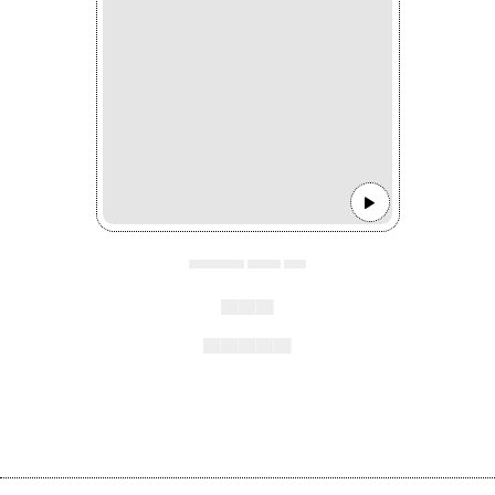
▄▄▄▄▄ ▄▄▄ ▄▄
▄▄▄
▄▄▄▄▄