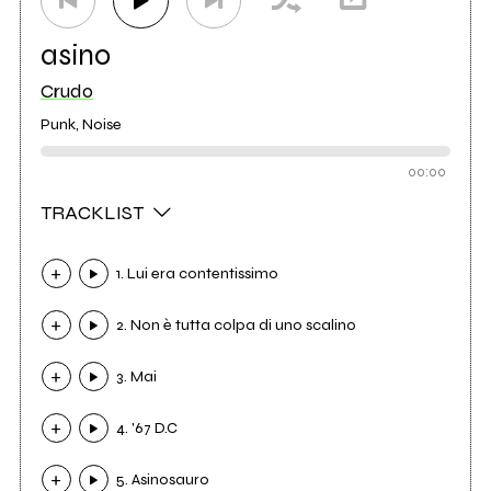
asino
Crudo
Punk, Noise
00:00
TRACKLIST
1. Lui era contentissimo
2. Non è tutta colpa di uno scalino
3. Mai
4. '67 D.C
5. Asinosauro