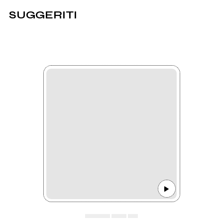
SUGGERITI
▄▄▄▄▄ ▄▄▄ ▄▄