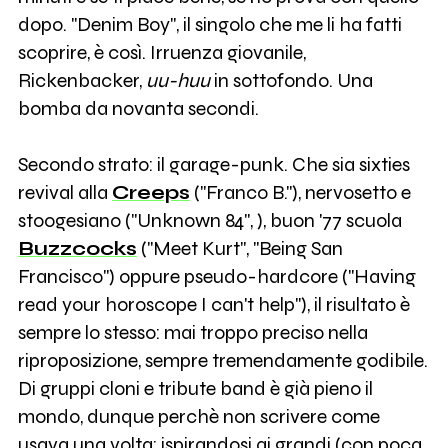
dopo. "Denim Boy", il singolo che me li ha fatti
scoprire, è così. Irruenza giovanile,
Rickenbacker,
uu-huu
in sottofondo. Una
bomba da novanta secondi.
Secondo strato: il garage-punk. Che sia sixties
revival alla
Creeps
("Franco B."), nervosetto e
stoogesiano ("Unknown 84", ), buon '77 scuola
Buzzcocks
("Meet Kurt", "Being San
Francisco") oppure pseudo-hardcore ("Having
read your horoscope I can't help"), il risultato è
sempre lo stesso: mai troppo preciso nella
riproposizione, sempre tremendamente godibile.
Di gruppi cloni e tribute band è già pieno il
mondo, dunque perchè non scrivere come
usava una volta: ispirandosi ai grandi (con poca