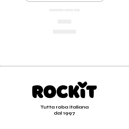
▄▄▄▄▄ ▄▄▄ ▄▄
▄▄▄
▄▄▄▄▄
Tutta roba italiana
dal 1997