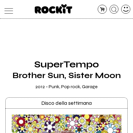
MAGAZINE
DATABASE
ARTICOLI
CONCERTI
ARTISTI
SHOP
SuperTempo
RADIO
Brother Sun, Sister Moon
2012 - Punk, Pop rock, Garage
Disco della settimana