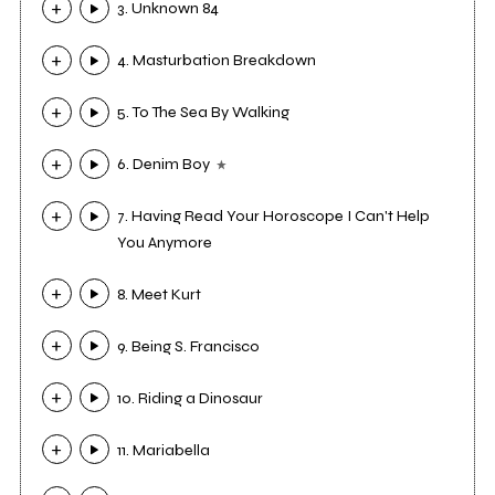
3. Unknown 84
4. Masturbation Breakdown
5. To The Sea By Walking
6. Denim Boy
7. Having Read Your Horoscope I Can't Help
You Anymore
8. Meet Kurt
9. Being S. Francisco
10. Riding a Dinosaur
11. Mariabella