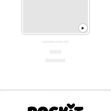
▄▄▄▄▄ ▄▄▄ ▄▄
▄▄▄
▄▄▄▄▄