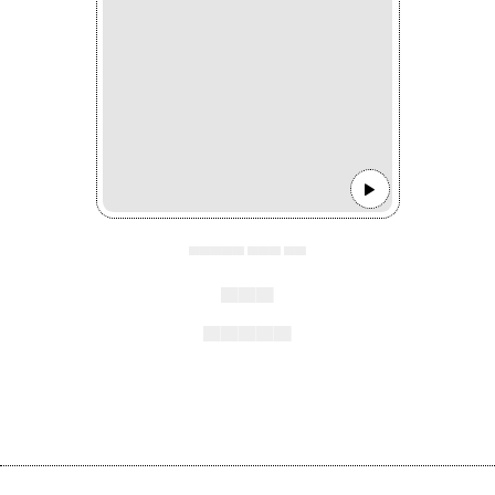
▄▄▄▄▄ ▄▄▄ ▄▄
▄▄▄
▄▄▄▄▄