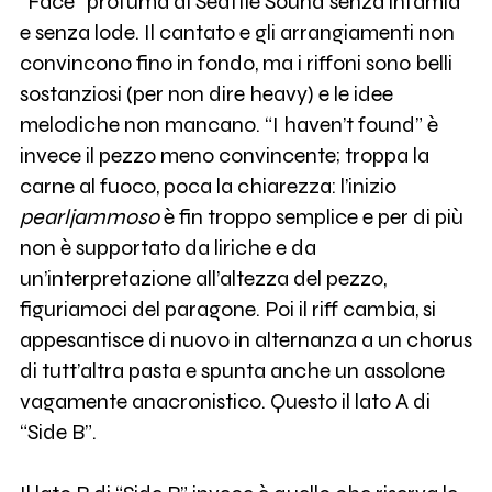
“Face” profuma di Seattle Sound senza infamia
e senza lode. Il cantato e gli arrangiamenti non
convincono fino in fondo, ma i riffoni sono belli
sostanziosi (per non dire heavy) e le idee
melodiche non mancano. “I haven’t found” è
invece il pezzo meno convincente; troppa la
carne al fuoco, poca la chiarezza: l’inizio
pearljammoso
è fin troppo semplice e per di più
non è supportato da liriche e da
un’interpretazione all’altezza del pezzo,
figuriamoci del paragone. Poi il riff cambia, si
appesantisce di nuovo in alternanza a un chorus
di tutt’altra pasta e spunta anche un assolone
vagamente anacronistico. Questo il lato A di
“Side B”.