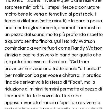
Il lato B di “Side B” invece è quello che riserva le
sorprese migliori: “Lil’ steps” riesce a coniugare
molto bene la vena alternativa al post rock. I
tempi si dilatano (sette minuti) e la parola passa
finalmente agli strumenti, chiamati a imbastire
un pezzo dal sound molto più profondo rispetto
a quanto sentito finora. Qui i Randy Watson
cominciano a venire fuori come Randy Watson,
s’inizia a capire davvero la band per quello che
è, o potrebbe essere; diventare. “Girl from
province” è invece una tradizionale “alt ballad”
iper malinconica per voce e chitarra. In pratica
l’indole derivativa è la stessa di “Face”, ma la
riduzione ai minimi termini permette al pezzo di
liberarsi di tutte le sovrastrutture che
appesantivano la traccia d’apertura e vivere la