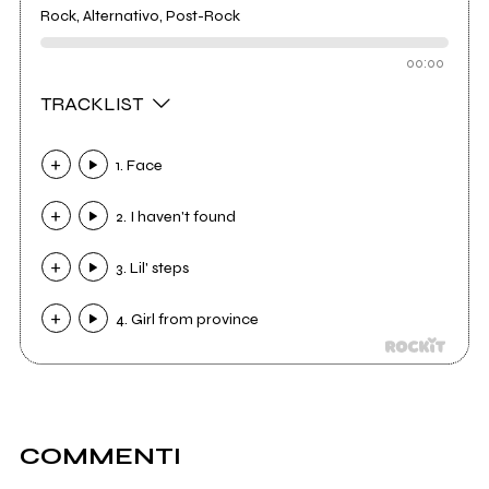
Rock, Alternativo, Post-Rock
00:00
TRACKLIST
1. Face
2. I haven't found
3. Lil' steps
4. Girl from province
COMMENTI