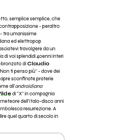
etto, semplice semplice, che
 contrapposizione - peraltro
 - tra umanissime
aliana ed elettropop
asciatevi travolgere da un
 di voi splendidi 40enni interi
abbronzato di
Claudio
 “Non ti penso più” - dove dei
 apre sconfinate praterie
eme all’
androidiana
ilde
di “X” in compagnia
 meteore dell’Italo-disco anni
ambolesca resurrezione. A
dire quel quarto di secolo in