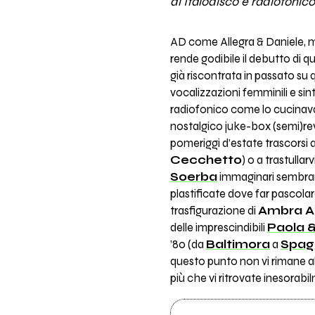
di Italodisco e radiofonic
AD come Allegra & Daniele, m
rende godibile il debutto di 
già riscontrata in passato su
vocalizzazioni femminili e sin
radiofonico come lo cucinava 
nostalgico juke-box (semi)reviv
pomeriggi d’estate trascorsi 
Cecchetto
) o a trastulla
Soerba
immaginari sembran
plastificate dove far pascola
trasfigurazione di
Ambra An
delle imprescindibili
Paola &
’80 (da
Baltimora
a
Spag
questo punto non vi rimane altr
più che vi ritrovate inesorab