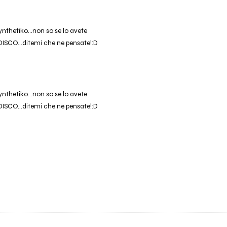
ynthetiko...non so se lo avete
CO...ditemi che ne pensate!:D
ynthetiko...non so se lo avete
CO...ditemi che ne pensate!:D