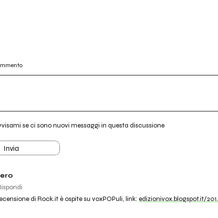
commento
vvisami se ci sono nuovi messaggi in questa discussione
Invia
ero
Rispondi
recensione di Rock.it è ospite su voxPOPuli, link:
edizionivox.blogspot.it/201