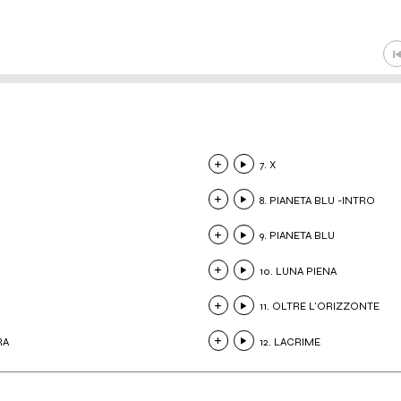
7. X
8. PIANETA BLU -INTRO
9. PIANETA BLU
10. LUNA PIENA
11. OLTRE L'ORIZZONTE
RA
12. LACRIME