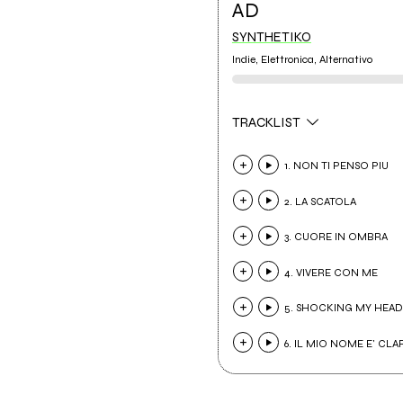
AD
SYNTHETIKO
Indie, Elettronica, Alternativo
TRACKLIST
1. NON TI PENSO PIU
2. LA SCATOLA
3. CUORE IN OMBRA
4. VIVERE CON ME
5. SHOCKING MY HEAD
6. IL MIO NOME E' CLA