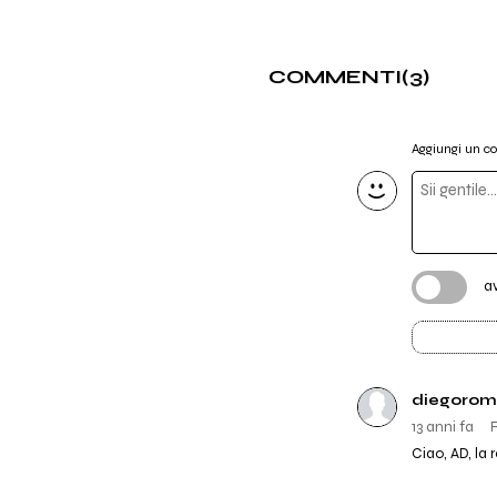
COMMENTI
(3)
Aggiungi un 
a
diegorom
13 anni fa
Ciao, AD, la 