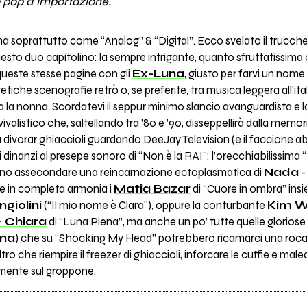
o pop d’importazione.
a soprattutto come “Analog” & “Digital”. Ecco svelato il trucch
questo duo capitolino: la sempre intrigante, quanto sfruttatissima
 queste stesse pagine con gli
Ex-Luna
, giusto per farvi un nome
tetiche scenografie retrò o, se preferite, tra musica leggera all’it
la nonna. Scordatevi il seppur minimo slancio avanguardista e l
alistico che, saltellando tra ’80 e ’90, disseppellirà dalla memoria
a divorar ghiaccioli guardando DeeJay Television (e il faccione 
rvi dinanzi al presepe sonoro di “Non è la RAI”: l’orecchiabilissima
o assecondare una reincarnazione ectoplasmatica di
Nada
-
re in completa armonia i
Matia Bazar
di “Cuore in ombra” insi
giolini
(“Il mio nome è Clara”), oppure la conturbante
Kim W
 Chiara
di “Luna Piena”, ma anche un po’ tutte quelle gloriose
na
) che su “Shocking My Head” potrebbero ricamarci una roc
o che riempire il freezer di ghiaccioli, inforcare le cuffie e male
ilmente sul groppone.