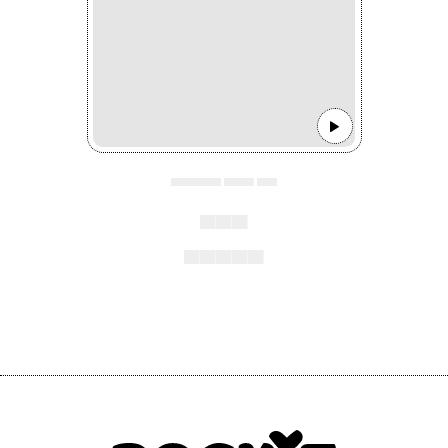
▄▄▄▄▄ ▄▄▄ ▄▄
▄▄▄
▄▄▄▄▄