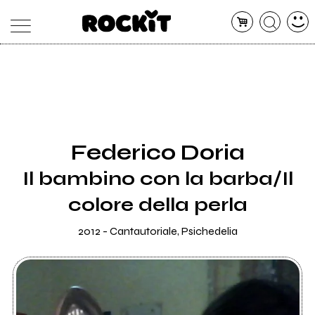
MAGAZINE
DATABASE
ARTICOLI
CONCERTI
ARTISTI
SHOP
Federico Doria
RADIO
Il bambino con la barba/Il
colore della perla
2012 - Cantautoriale, Psichedelia