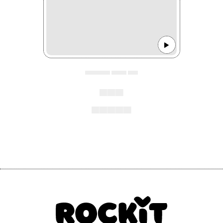
▄▄▄▄▄ ▄▄▄ ▄▄
▄▄▄
▄▄▄▄▄