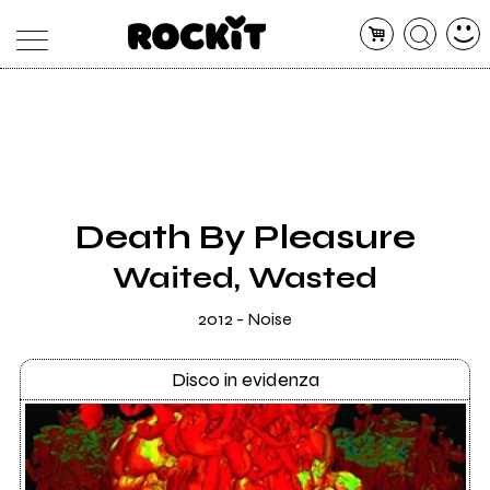
MAGAZINE
DATABASE
ARTICOLI
CONCERTI
ARTISTI
SHOP
Death By Pleasure
RADIO
Waited, Wasted
2012 - Noise
Disco in evidenza