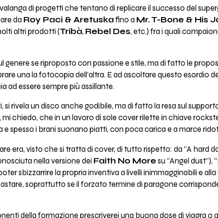
alanga di progetti che tentano di replicare il successo del supe
iare da
Roy Paci & Aretuska
fino a
Mr. T-Bone & His 
ti altri prodotti (
Tribà
,
Rebel Des
, etc.) fra i quali compai
 sul genere se riproposto con passione e stile, ma di fatto le pro
rare una la fotocopia dell’altra. E ad ascoltare questo esordio d
a ad essere sempre più assillante.
 si rivela un disco anche godibile, ma di fatto la resa sul supporto
 mi chiedo, che in un lavoro di sole cover rilette in chiave rock
 e spesso i brani suonano piatti, con poca carica e a marce ridot
e era, visto che si tratta di cover, di tutto rispetto: da “A hard da
onosciuta nella versione dei
Faith No More
su “Angel dust”), “
er sbizzarrire la propria inventiva a livelli inimmagginabili e alla f
stare, soprattutto se il forzato termine di paragone corrisponde 
nenti della formazione prescriverei una buona dose di viagra o a