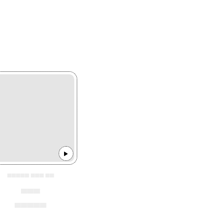
▄▄▄▄▄ ▄▄▄ ▄▄
▄▄▄
▄▄▄▄▄