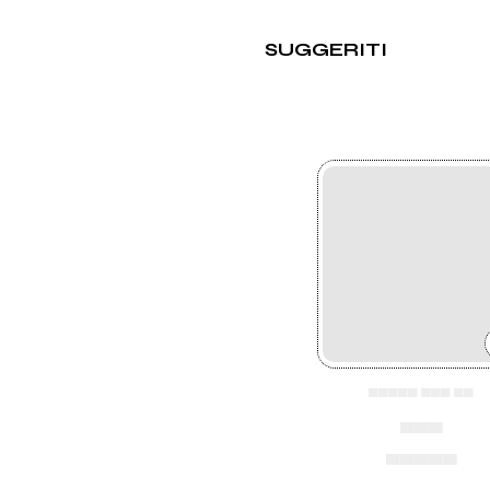
SUGGERITI
▄▄▄▄▄ ▄▄▄ ▄▄
▄▄▄
▄▄▄▄▄