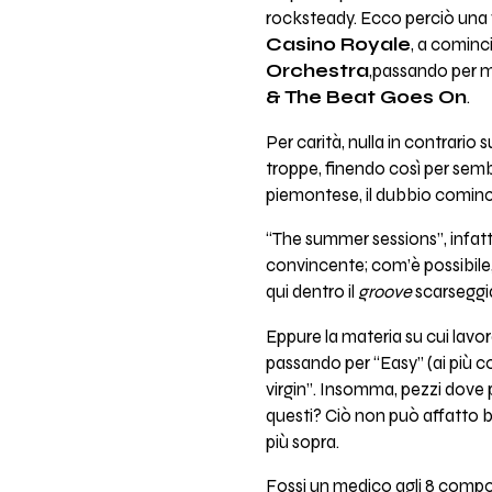
rocksteady. Ecco perciò una v
Casino Royale
, a cominc
Orchestra
,
passando per mol
& The Beat Goes On
.
Per carità, nulla in contrario
troppe, finendo così per semb
piemontese, il dubbio cominci
“The summer sessions”, infatti,
convincente; com’è possibile,
qui dentro il
groove
scarseggia
Eppure la materia su cui lavorar
passando per “Easy” (ai più c
virgin”. Insomma, pezzi dove pot
questi? Ciò non può affatto ba
più sopra.
Fossi un medico agli 8 compo