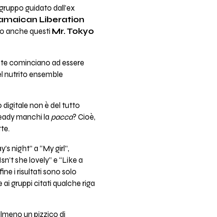
rgruppo guidato dall’ex
Jamaican Liberation
ono anche questi
Mr. Tokyo
poste cominciano ad essere
el nutrito ensemble
 digitale non è del tutto
steady manchi la
pacca
? Cioè,
te.
y’s night” a “My girl”,
Isn’t she lovely” e “Like a
ine i risultati sono solo
ai gruppi citati qualche riga
lmeno un pizzico di