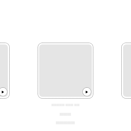
▄▄▄▄▄ ▄▄▄ ▄▄
▄▄▄
▄▄▄▄▄