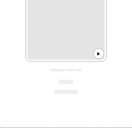
▄▄▄▄▄ ▄▄▄ ▄▄
▄▄▄
▄▄▄▄▄