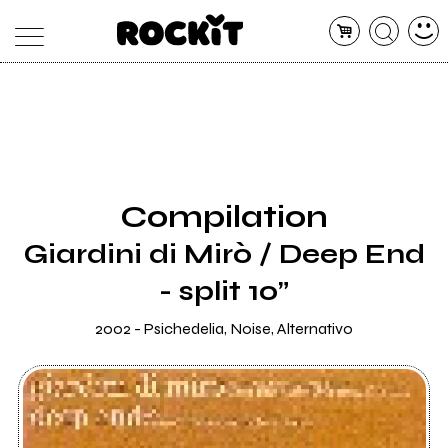
MAGAZINE
DATABASE
ARTICOLI
CONCERTI
ARTISTI
SHOP
Compilation
RADIO
Giardini di Mirò / Deep End
- split 10”
2002 - Psichedelia, Noise, Alternativo