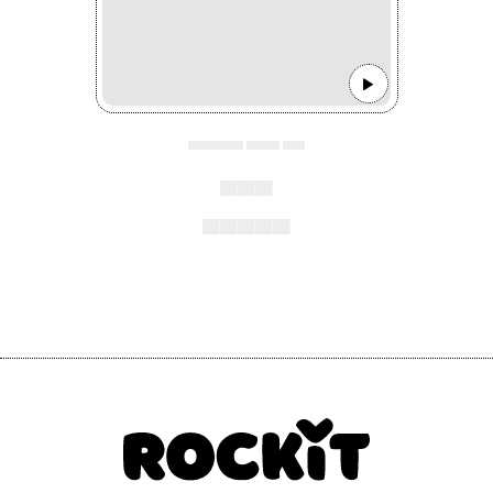
▄▄▄▄▄ ▄▄▄ ▄▄
▄▄▄
▄▄▄▄▄