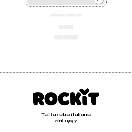
▄▄▄▄▄ ▄▄▄ ▄▄
▄▄▄
▄▄▄▄▄
Tutta roba italiana
dal 1997