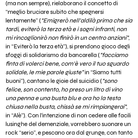
(ma non sempre), rielaborano il concetto di
“meglio bruciare subito che spegnersi
lentamente” (
“Emigrerò nell'aldilà prima che sia
tardi, eviterò la terza età e i sogni infranti, non
mi rincoglionirò non finirò in un centro anziani”
,
in “Eviterò la terza età”), si prendono gioco degli
sfoggi di solidarismo da bancarella (
“facciamo
finta di volerci bene, com'è vero il tuo sguardo
solidale, le mie parole giuste”
in “Siamo tutti
buoni”), cantano le gioie del suicidio (
“sono
felice, son contento, ho preso un litro di vino
una penna e una busta blu e ora ho la testa
chiusa nella busta, chissà se mi rimpiangerai”
,
in “Alè”). Con l'intenzione di non cedere alle facili
lusinghe del demenziale, vorrebbero suonare un
rock “serio”, e pescano ora dal grunge, con tanto