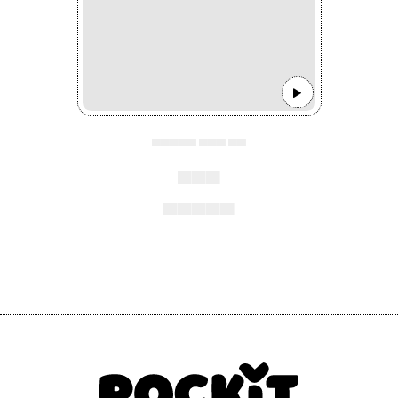
▄▄▄▄▄ ▄▄▄ ▄▄
▄▄▄
▄▄▄▄▄