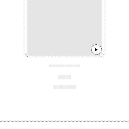
▄▄▄▄▄ ▄▄▄ ▄▄
▄▄▄
▄▄▄▄▄