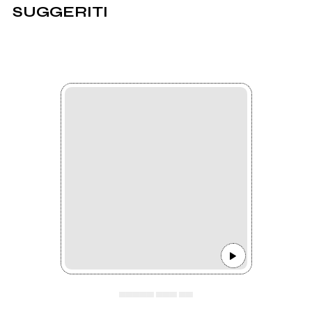
SUGGERITI
▄▄▄▄▄ ▄▄▄ ▄▄