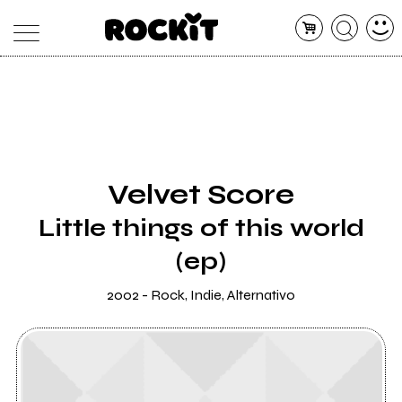
MAGAZINE
DATABASE
ARTICOLI
CONCERTI
ARTISTI
SHOP
Velvet Score
RADIO
Little things of this world
(ep)
2002 - Rock, Indie, Alternativo