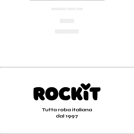
▄▄▄▄▄ ▄▄▄ ▄▄
▄▄▄
▄▄▄▄▄
Tutta roba italiana
dal 1997