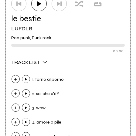
le bestie
LUFDLB
Pop punk, Punk rock
00:00
TRACKLIST
1. torno al porno
2. sai che c'è?
3. wow
4. amore a pile