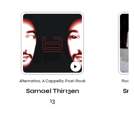
Alternativo, A Cappella, Post-Rock
Rock, 
Samael Thir13en
Sm
13