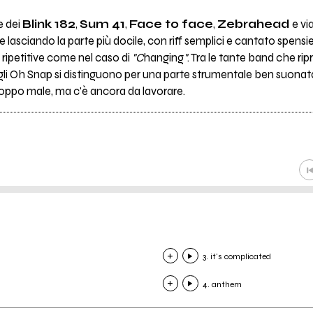
e dei
Blink 182
,
Sum 41
,
Face to face
,
Zebrahead
e vi
e lasciando la parte più docile, con riff semplici e cantato spensie
 ripetitive come nel caso di
"C
hanging
"
. Tra le tante band che r
, gli Oh Snap si distinguono per una parte strumentale ben suonata e
roppo male, ma c'è ancora da lavorare.
3. it's complicated
4. anthem