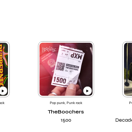
ock
Pop punk, Punk rock
P
TheBoochers
1500
Decade