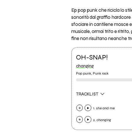
Ep pop punk che ricicla lo stil
sonorità dal graffio hardcore 
sfociare in cantilene mosce e
musicale, ormai trito e ritrito
fine non risultano neanche t
OH-SNAP!
changing
Pop punk, Punk rock
TRACKLIST
1. she and me
2. changing